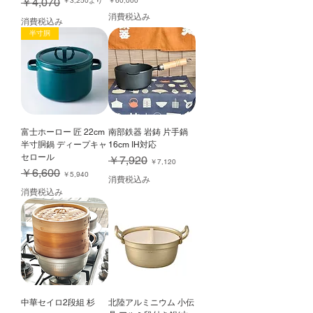
￥4,070
￥3,250
より
￥60,000
消費税込み
消費税込み
半寸胴
富士ホーロー 匠 22cm
南部鉄器 岩鋳 片手鍋
半寸胴鍋 ディープキャ
16cm IH対応
セロール
通常価格
セール価格
￥7,920
￥7,120
通常価格
セール価格
￥6,600
￥5,940
消費税込み
消費税込み
中華セイロ2段組 杉
北陸アルミニウム 小伝