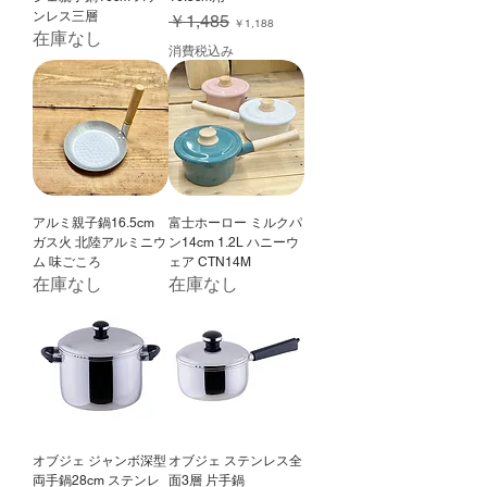
ンレス三層
通常価格
セール価格
￥1,485
￥1,188
在庫なし
消費税込み
アルミ親子鍋16.5cm
富士ホーロー ミルクパ
ガス火 北陸アルミニウ
ン14cm 1.2L ハニーウ
ム 味ごころ
ェア CTN14M
在庫なし
在庫なし
オブジェ ジャンボ深型
オブジェ ステンレス全
両手鍋28cm ステンレ
面3層 片手鍋