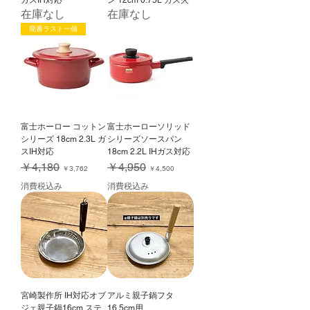
ガスIH対応
ン 12cm 0.75L ガス火
在庫なし
在庫なし
廃番ラスト一個
富士ホーロー コットン
富士ホーローソリッド
シリーズ 18cm 2.3L ガ
シリーズソースパン
スIH対応
18cm 2.2L IHガス対応
通常価格
セール価格
通常価格
セール価格
￥4,180
￥4,950
￥3,762
￥4,500
消費税込み
消費税込み
宮崎製作所 IH対応オブ
アルミ親子鍋フタ
ジェ親子鍋16cm ステ
16.5cm用