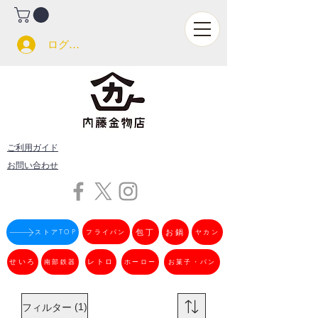
ログイン
ご利用ガイド
お問い合わせ
フライパン
包丁
お鍋
ストアTOP
ヤカン
せいろ
南部鉄器
レトロ
ホーロー
お菓子・パン
(1)
フィルター