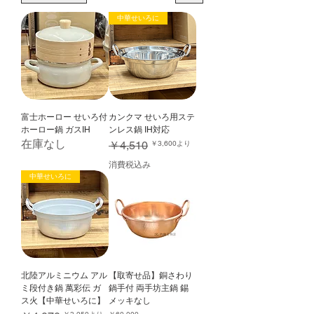
中華せいろに
富士ホーロー せいろ付
カンクマ せいろ用ステ
ホーロー鍋 ガスIH
ンレス鍋 IH対応
在庫なし
通常価格
セール価格
￥4,510
￥3,600
より
消費税込み
中華せいろに
北陸アルミニウム アル
【取寄せ品】銅さわり
ミ段付き鍋 萬彩伝 ガ
鍋手付 両手坊主鍋 錫
ス火【中華せいろに】
メッキなし
通常価格
セール価格
価格