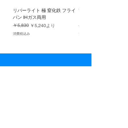
リバーライト 極 窒化鉄 フライ
宮崎製作所 ガスIH対応
パン IHガス両用
レスソテーパン ジオプ
通常価格
セール価格
￥5,830
通常価格
セール価格
￥13,200
￥5,240
より
消費税込み
消費税込み
１万円お買い上げで送料無料​
商品代金10,000円以上
ご購入で
送料無料とさせて
いただきます。