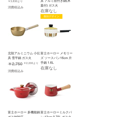
具 アルミ段付き鍋(木
セール価格
￥3,630
より
蓋付) ガス火
消費税込み
在庫なし
復刻デザイン
北陸アルミニウム 小伝
富士ホーロー メモリー
具 雪平鍋 ガス火
ズ ソースパン16cm 片
手鍋 1.6L
通常価格
セール価格
￥2,750
￥2,200
より
在庫なし
消費税込み
富士ホーロー 多機能鍋
富士ホーローミルクパ