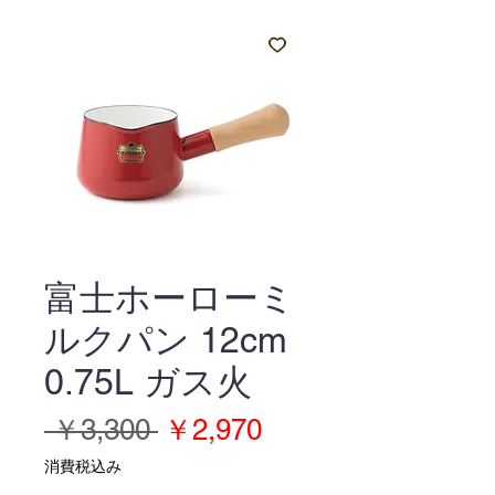
富士ホーローミ
ルクパン 12cm
0.75L ガス火
通
セ
 ￥3,300 
￥2,970
常
ー
消費税込み