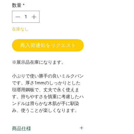
価
ル
数量
*
格
価
格
在庫なし
再入荷通知をリクエスト
※展示品在庫になります。
小ぶりで使い勝手の良いミルクパン
です。厚さ1mmのしっかりとした
琺瑯用鋼板で、丈夫で永く使えま
す。持ちやすさを慎重に考慮したハ
ンドルは滑らかな木肌が手に馴染
み、使うことが楽しくなります。
商品仕様