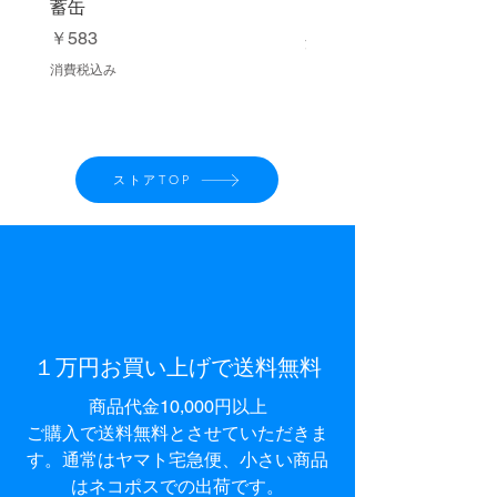
蓄缶
価格
￥1,080
価格
￥583
消費税込み
消費税込み
ストアTOP
１万円お買い上げで送料無料​
商品代金10,000円以上
ご購入で
送料無料とさせて
いただきま
す。通常はヤマト宅急便、小さい商品
はネコポスでの出荷です。