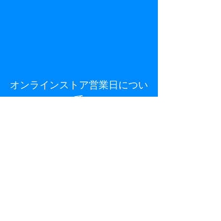
オンラインストア営業日につい
て
日曜・祝日、お正月（1/1～1/5）、お
盆
は出荷お休みとさせていただきま
す。