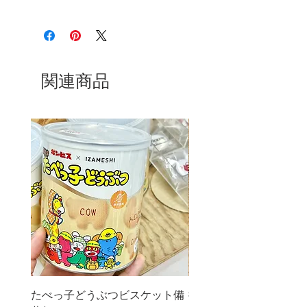
タイ製
カラー：レッド
サイズ：幅23.5 x D12 x
H10cm
関連商品
材質：本体/ほうろう用鋼板、
取手/天然木
満水容量：0.75L
重量：約0.5kg
ガス対応（IH使えません）
木製部品を外すと食洗機使用
できます。
たべっ子どうぶつビスケット備
抹茶ふるい缶 150g