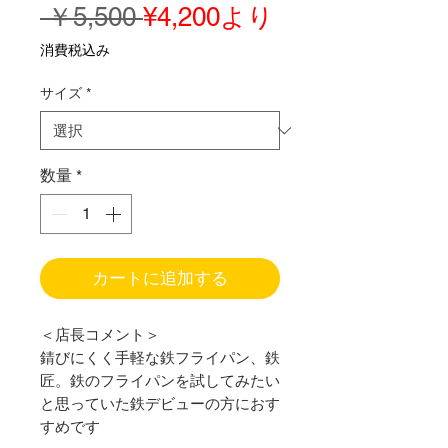
通
セ
 ￥5,500 
¥4,200
より
常
ー
消費税込み
価
ル
サイズ
*
格
価
格
数量
*
カートに追加する
＜店長コメント＞
錆びにくく手軽な鉄フライパン、鉄
匠。鉄のフライパンを試してみたい
と思っていた鉄デビューの方におす
すめです