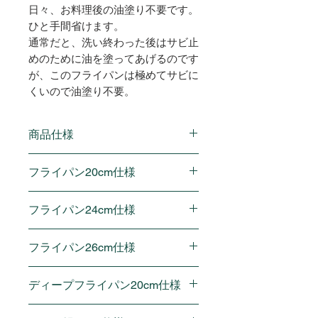
日々、お料理後の油塗り不要です。
ひと手間省けます。
通常だと、洗い終わった後はサビ止
めのために油を塗ってあげるのです
が、このフライパンは極めてサビに
くいので油塗り不要。
商品仕様
対応熱源：ガス火、IHクッキング
フライパン20cm仕様
ヒーター
底面厚み：1.6mm
内径（上部フチ）：20cm
フライパン24cm仕様
材質：鉄、天然木
サイズ：全長(取っ手含む)38 × 外
※写真は複数写っていますが商品
径21.4×高さ(取っ手含む)8.3cm
内径（上部フチ）：24cm
は1つです
フライパン26cm仕様
内径（底部焼き面）：15cm
サイズ：全長(取っ手含む)42.4 ×
本体高さ：4.9cm
外径25.4×高さ(取っ手含む)9.3cm
内径（上部フチ）：26cm
重量：780g
ディープフライパン20cm仕様
内径（底部焼き面）：19cm
サイズ：全長(取っ手含む)44.3 ×
本体高さ：5cm
外径27.5×高さ(取っ手含む)11cm
内径（上部フチ）：20cm