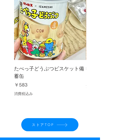
たべっ子どうぶつビスケット備
抹茶ふるい缶 150g
蓄缶
価格
￥1,080
価格
￥583
消費税込み
消費税込み
ストアTOP