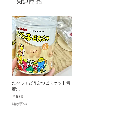
関連商品
たべっ子どうぶつビスケット備
抹茶ふるい缶 150g
蓄缶
価格
￥1,080
価格
￥583
消費税込み
消費税込み