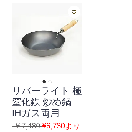
リバーライト 極
窒化鉄 炒め鍋
IHガス両用
通
セ
 ￥7,480 
¥6,730
より