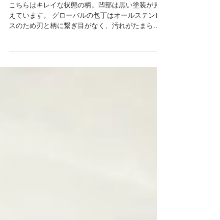
う。
こちらはキレイな状態の柄。凹部は黒い塗装が見
えています。 グローバルの包丁はオールステンレ
スのため刃と柄に繋ぎ目がなく、汚れがたまらず
衛生的。たしかにそうなんですが… 柄のほうの凹
凸に汚れが溜まる… そう、長く使ったグローバル
での悩みどころ。「柄のすべり止めの丸い凹凸に
汚れ...