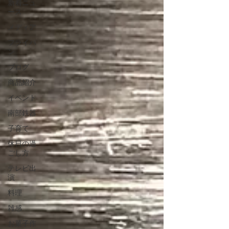
新着ニュ
ース
メディア
フライパ
ン
ブログ
商品紹介
イベント
南部鉄器
子育て
休日の過
ごし方
テレビ出
演
料理
雑感
お菓子作