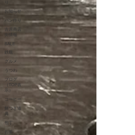
り
お知らせ
パン作り
吉原商店
街情報
SALE
鉄瓶
グルメ
うつわ
ブログ
（TOP表
示）
コーヒー
餅つき道
具
包丁
お釜