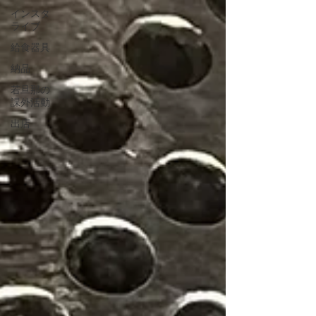
インスタ
ライブ
給食器具
納品
若旦那の
課外活動
出店