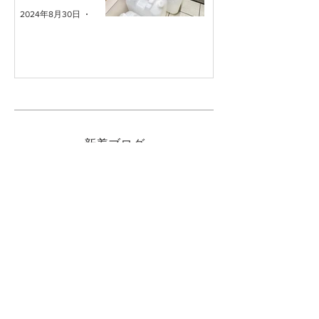
2024年8月30日
読了時間: 1分
新着ブログ
グローバルの持ち手(柄)は衛生
的ってうそ？汚れ対策を知ろ
う。
2025年10月1日
包丁を食器洗浄機にかけて良い