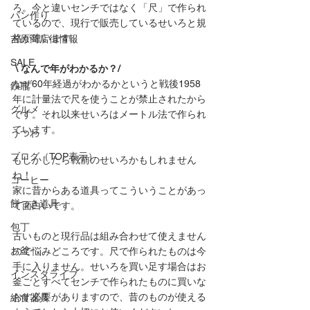
ろ。今と違いセンチではなく「尺」で作られ
パン作り
ているので、現行で販売しているせいろと規
格が違います。 
吉原商店街情報
SALE
 \ なんで年がわかるか？/
なぜ60年経過がわかるかというと戦後1958
鉄瓶
年に計量法で尺を使うことが禁止されたから
グルメ
です。それ以来せいろはメートル法で作られ
ています。 
うつわ
ブログ（TOP表示）
もしかしたら戦前のせいろかもしれません
ね！
コーヒー
家に昔からある道具ってこういうことがあっ
餅つき道具
て面白いです。
包丁
古いものと現行品は組み合わせて使えません
お釜
ので悩みどころです。尺で作られたものは今
手に入りません。せいろを買い足す場合はお
インスタライブ
釜ごとすべてセンチで作られたものに買いな
おす必要がありますので、昔のものが使える
給食器具