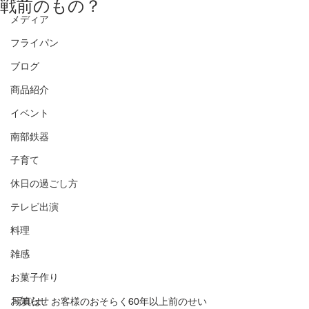
戦前のもの？
メディア
フライパン
ブログ
商品紹介
イベント
南部鉄器
子育て
休日の過ごし方
テレビ出演
料理
雑感
お菓子作り
お知らせ
写真は、お客様のおそらく60年以上前のせい