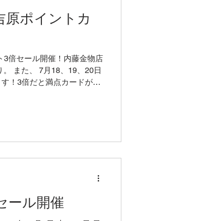
のでご了承ください！ 吉原
(日)吉原ポイントカ
 - 12月14日(日)
3倍セールです。 吉原満点カ
金)、13日(土)、14日(日) 時
日のみ17時まで） 場所 吉原小宿
ント3倍セール開催！内藤金物店
のすぐ近
 また、 7月18、19、20日
す！3倍だと満点カードが作
加ください！ 吉原ポイント3
...
年末セール開催