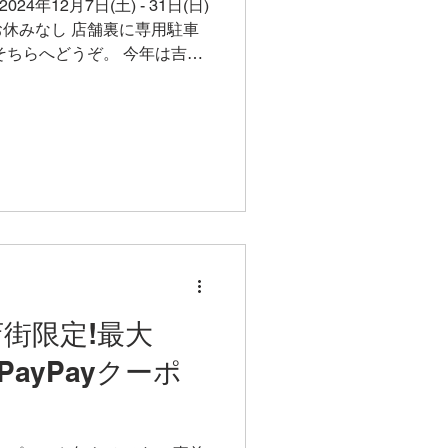
24年12月7日(土) - 31日(日)
年内お休みなし 店舗裏に専用駐車
そちらへどうぞ。 今年は吉原
%戻ってくるクーポンがあるの
商店街限定!最大
ayPayクーポ