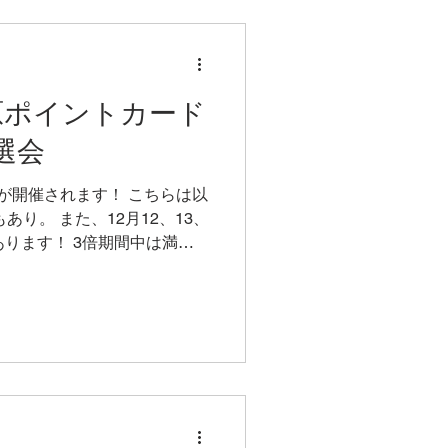
もいつもよりお安くなってお
30-12/14まで3倍セールです
14吉原ポイントカード
長して12月いっぱい、31日
選会
日)には吉原商店街
が開催されます！ こちらは以
あり。 また、12月12、13、
あります！ 3倍期間中は満点
ご参加ください。 3倍期間中
トカードは55,000円で満点
34円で満点カードが作れます。
ン&包丁やお鍋あわせてお買い
麦切り道具など買って一度で
らっしゃいます。 ちなみに
につきそのまま期間延長して
す！※12月末までの3倍期間は内