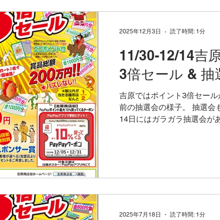
この機会に！ 定番品もいつもよりお安く！ また、フライ
パンやお鍋や包丁の定番品
2025年12月3日
読了時間: 1分
ります！ 内藤金物店は吉原ポイントカード年内3倍。 吉
原ポイントカードは他店も11/
11/30-12/
が、内藤金物店はそのまま延
3倍セール & 抽
まで3倍です！ 吉原ポイントカード抽選会あり。
12/12(金)、13(土)、14(
吉原ではポイント3倍セール
前の抽選会の様子。 抽選会も
14日にはガラガラ抽選会が
カードが作りやすいのでぜひ
は満点になりやすい。 ポイン
なので、3倍期間中は18,3
内藤金物店では、フライパ
上げや、鉄瓶、餅つきや蕎
満点カードを作るお客様もい
内藤金物店では歳末セール
12/31までポイント3倍で
2025年7月18日
読了時間: 1分