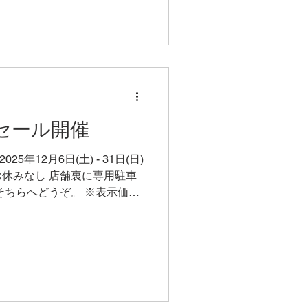
らし応援デジタル商品券」を
方 富士市くらし応援デジタル
通じて簡単に利用できます。
通りです。 富士市のLINE
示してあるQRコードをスキャ
支払い完了 家族分をまとめる
族分のはがきの番号を1つのス
年末セール開催
い。 富士市くらし応援デジ
6年3月27日～7月31日(日)
25年12月6日(土) - 31日(日)
点で、富士市に住民登録のある
年内お休みなし 店舗裏に専用駐車
届きます） 内藤金物店では、
そちらへどうぞ。 ※表示価格
もお使いいただけます。
せていただきます。 訳アリ
、5000円商品券+3
1の間、年末のセール！メーカー協賛
ていますので、ぜひ店内の訳
ン下取
フライパンは下取りもやりま
買い上げにつき100円引き。
フライパンもOKです。ぜひ