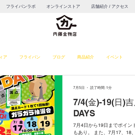
フライパンラボ
オンラインストア
店舗紹介 / アクセス
ィア
フライパン
ブログ
商品紹介
イベント
料理
雑感
お菓子作り
お知らせ
パン作り
7月5日
読了時間: 1分
7/4(金)-19(
うつわ
ブログ（TOP表示）
コーヒー
餅つき道具
DAYS
7月4日から19日までポイン
納品
若旦那の課外活動
出店
もあり。 また、7月17、1