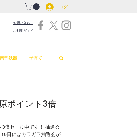
ログイン
お問い合わせ
ご利用ガイド
南部鉄器
子育て
吉原商店街情報
日)吉原ポイント3倍
包丁
お釜
ト3倍セール中です！ 抽選会
8、19日にはガラガラ抽選会が