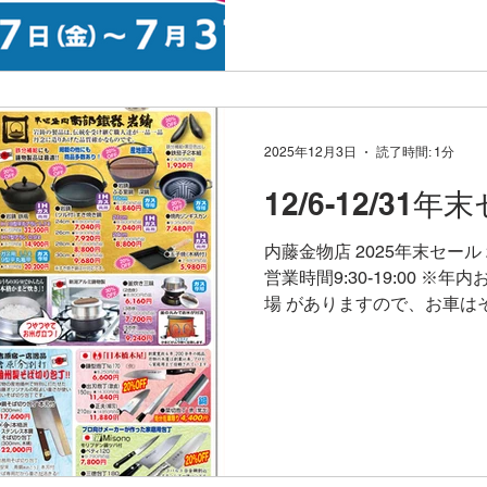
に幅広く使える「富士市く
配付します。 商品券の使い
商品券は、スマホアプリを
内藤金物店での使い方は以下の
アカウントを開く レジに掲
ン 支払金額を自分で入力 
2025年12月3日
読了時間: 1分
(統合する)こともできる 家
12/6-12/31
マホに登録してお使いくださ
タル商品券 利用可能期間：202
内藤金物店 2025年末セール 20
対象者：2026年1月1日時
営業時間9:30-19:00 ※
人 （対象者には、はがきが
場 がありますので、お車は
現金+商品券の組み合わせで
は店頭お買い上げ時のみとさ
（例：8000円のお買いもの時
品多数！ 12/6 - 12/3
の訳あり品がどさっと入っ
あり品を探してみてください。 期間中フライパ
り！ なお、セール期間中は
す🍳日本製フライパン1枚お
もちろん、内藤金物店以外の