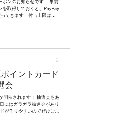
クーポンのお知らせです！ 事前
ンを取得しておくと、PayPay
戻ってきます！付与上限は最
0000円買うと最大の1000ポ
15吉原ポイントカード
選会
が開催されます！ 抽選会もあ
、15日にはガラガラ抽選会があり
ードが作りやすいのでぜひご参
満点になりやすい。 ポイント
で、3倍期間中は18...