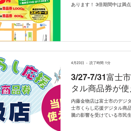
あります！ 3倍期間中は満
ご参加ください。 3倍期間
ントカードは55,000円で満
円で満点カードが作れます
ン&包丁やお鍋あわせてお
度で満点カードを作るお客様
ポイント3倍セール 2026年 7月
ントカード加盟店全店で3倍
抽選会 2026年7月17日(金)、
4月23日
読了時間: 1分
10:00 - 18:00（最終日
原商店街、吉原屋さんのすぐ
3/27-7/31
抽選。 枚数分だけ、何回で
タル商品券が使
店でお買い物ついでの場合
をご利用ください。吉原小宿
内藤金物店は富士市のデジタ
です。
士市くらし応援デジタル商品
騰の影響を受けている市民
性化を図るため、国の「物
臨時交付金」を活用し、取