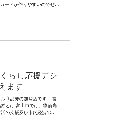
点カードが作りやすいのでぜひ
中は満点になりやすい。 ポイ
点なので、3倍期間中は18,334
。内藤金物店では、フライパ
買い上げや、鉄瓶など買って一
もいらっしゃいます。 吉原
4日(金) - 7月19日(日) ポイ
セールです。 吉原満点カード
18日(土)、19日(日) 時間
のみ17時まで） 場所 吉原小宿（吉
近く） 満点カード1枚で1回
富士市くらし応援デジ
も抽選できます。 ※内藤金物
えます
は、どうぞ内藤金物店駐車場
へは内藤金物店から徒歩3分
ル商品券の加盟店です。 富
券とは 富士市では、物価高
生活の支援及び市内経済の活
価高騰対応重点支援地方創生
扱加盟店の商品やサービス等