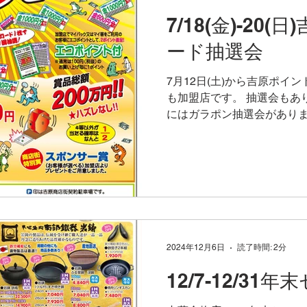
藤金物店のみのサービスです
7/18(金)-20
ポイント3倍セール 2025年 11月30日(日)
ポイントカード加盟店全店で
ード抽選会
ード抽選会 2025年12月12日(
間 10:00 - 18:00（最終
7月12日(土)から吉原ポイ
（吉原商店街、吉原屋さん
も加盟店です。 抽選会もあり。
にはガラポン抽選会がありま
りやすい ですし 、ぜひご参
倍セール 2025年 7月12日(土) -
2024年12月6日
読了時間: 2分
12/7-12/31