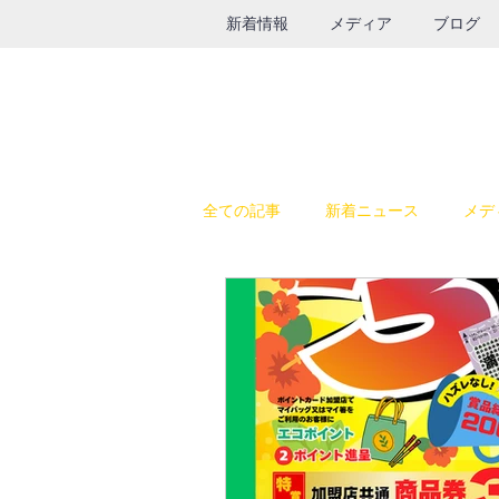
新着情報
メディア
ブログ
全ての記事
新着ニュース
メデ
休日の過ごし方
テレビ出演
SALE
鉄瓶
グルメ
インスタライブ
給食器具