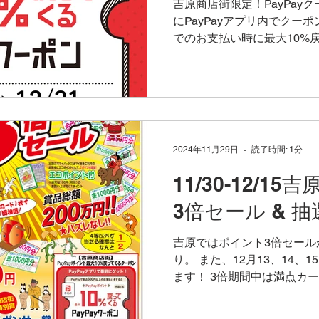
吉原商店街限定！PayPay
にPayPayアプリ内でクーポ
でのお支払い時に最大10%
大1000ポイント分なので、1
イント戻ってきます。...
2024年11月29日
読了時間: 1分
11/30-12/
3倍セール & 抽
吉原ではポイント3倍セール
り。 また、12月13、14
ます！ 3倍期間中は満点カ
加ください。 3倍期間中は
カードは55,000円で満点なの