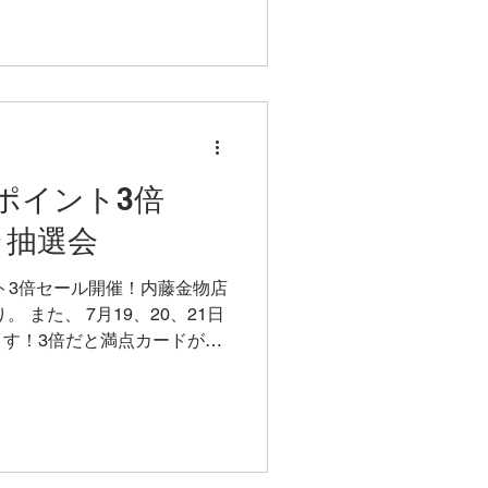
吉原ポイント3倍
ラ抽選会
ント3倍セール開催！内藤金物店
 また、 7月19、20、21日
す！3倍だと満点カードが作
ください！ 吉原ポイント3倍
.