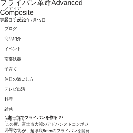
フライパン革命Advanced
メディア
Composite
フライパン
更新日：
2022年7月19日
ブログ
商品紹介
イベント
南部鉄器
子育て
休日の過ごし方
テレビ出演
料理
雑感
\ 富士市でフライパンを作る？/
お菓子作り
この度、富士市大淵のアドバンスドコンポジ
お知らせ
ットさんが、超厚底8mmのフライパンを開発