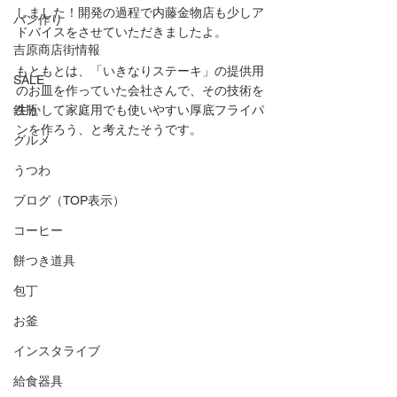
しました！開発の過程で内藤金物店も少しア
パン作り
ドバイスをさせていただきましたよ。
吉原商店街情報
もともとは、「いきなりステーキ」の提供用
SALE
のお皿を作っていた会社さんで、その技術を
鉄瓶
生かして家庭用でも使いやすい厚底フライパ
ンを作ろう、と考えたそうです。
グルメ
うつわ
ブログ（TOP表示）
コーヒー
餅つき道具
包丁
お釜
インスタライブ
給食器具