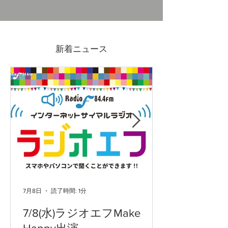
テフロンの鋳物フライパ
6/28(月)NHK
ンでホットケーキ
イパン企画協力
新着ニュース
ただきました。
7月8日
読了時間: 1分
7/8(水)ラジオエフMake