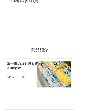
Happy出演
​商品紹介
富士市のゴミ袋を販
売中です
5月12日
読了時間: 1分