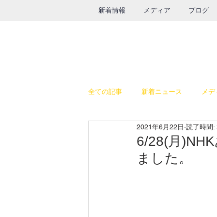
新着情報
メディア
ブログ
全ての記事
新着ニュース
メデ
2021年6月22日
読了時間: 
休日の過ごし方
テレビ出演
6/28(月
ました。
SALE
鉄瓶
グルメ
インスタライブ
給食器具