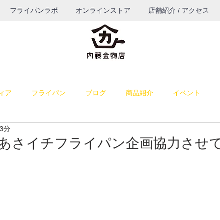
フライパンラボ
オンラインストア
店舗紹介 / アクセス
ィア
フライパン
ブログ
商品紹介
イベント
3分
料理
雑感
お菓子作り
お知らせ
パン作り
)NHKあさイチフライパン企画協力さ
うつわ
ブログ（TOP表示）
コーヒー
餅つき道具
納品
若旦那の課外活動
出店