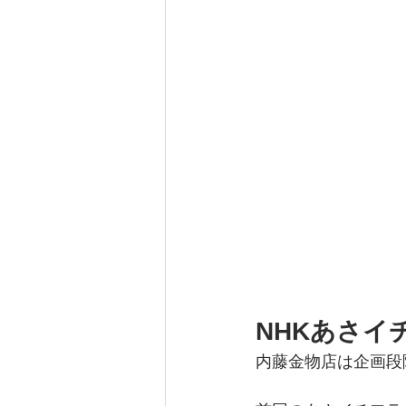
NHKあさイ
内藤金物店は企画段