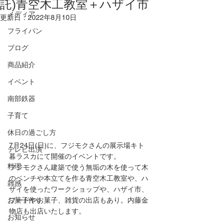
託)青空木工教室＋ハザイ市
メディア
更新日：
2022年8月10日
フライパン
ブログ
商品紹介
イベント
南部鉄器
子育て
休日の過ごし方
7月24日(日)に、フジモクさんの展示場キト
テレビ出演
暮ラスカにて開催のイベントです。
料理
フジモクさん建築で使う無垢の木を使って木
のベンチや本立てを作る青空木工教室や、ハ
雑感
ザイを使ったワークショップや、ハザイ市、
お菓子作り
フードやお菓子、雑貨の出店もあり。内藤金
物店も出店いたします。
お知らせ