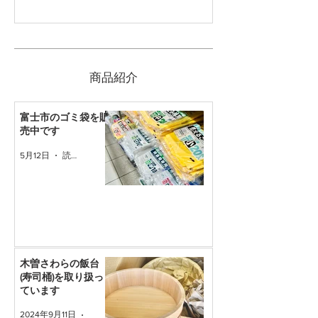
​商品紹介
富士市のゴミ袋を販
売中です
5月12日
読了時間: 1分
木曽さわらの飯台
(寿司桶)を取り扱っ
ています
2024年9月11日
読了時間: 1分