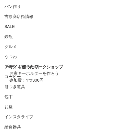
パン作り
吉原商店街情報
SALE
鉄瓶
グルメ
うつわ
ブログ（TOP表示）
ハザイを使ったワークショップ
　お家キーホルダーを作ろう
コーヒー
　参加費：1つ300円
餅つき道具
包丁
お釜
インスタライブ
給食器具