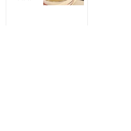
災害の備えに。ポリ
タンクや養生テープ
を取り扱っておりま
す。
2024年8月30日
読了時間: 1分
新着ブログ