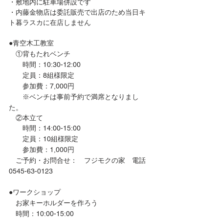
・敷地内に駐車場併設です
・内藤金物店は委託販売で出店のため当日キ
ト暮ラスカに在店しません
●青空木工教室
　①背もたれベンチ
　　時間：10:30-12:00
　　定員：8組様限定
　　参加費：7,000円
　　※ベンチは事前予約で満席となりまし
た。
　②本立て
　　時間：14:00-15:00
　　定員：10組様限定
　　参加費：1,000円
　ご予約・お問合せ：　フジモクの家　電話
0545-63-0123
●ワークショップ
　お家キーホルダーを作ろう
　時間：10:00-15:00