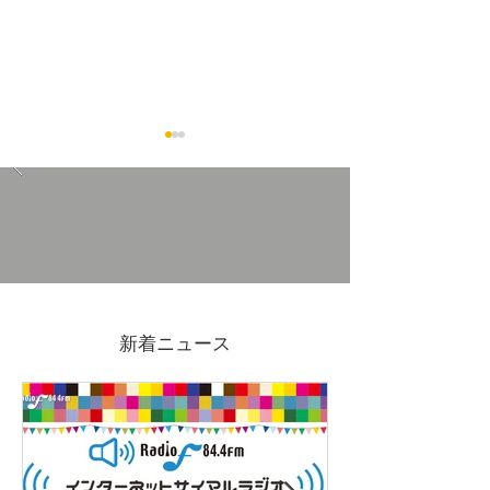
木曽さわらの飯台(寿司桶)
災害の備えに。
を取り扱っています
クや養生テープ
新着ニュース
っております。