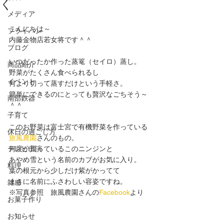
く
メディア
こんにちは～
フライパン
内藤金物店若女将です＾＾
ブログ
いつだったか作った蒸篭（セイロ）蒸し。
商品紹介
野菜がたくさん食べられるし
イベント
何より切って蒸すだけという手軽さ。
簡単にできるのにとっても贅沢なごちそう～
南部鉄器
＾＾
子育て
このお野菜は富士宮で有機野菜を作っている
休日の過ごし方
旅風農園
さんのもの。
テレビ出演
何度か買っているこのニンジンと
あやめ雪という名前のカブがお気に入り。
料理
葉の根元から少しだけ紫がかってて
まさに名前にふさわしい容姿ですね。
雑感
※写真参照　旅風農園さんの
Facebook
より
お菓子作り
お知らせ