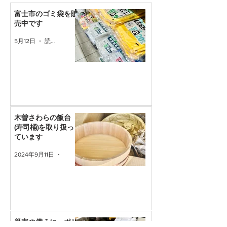
富士市のゴミ袋を販
売中です
5月12日
読了時間: 1分
木曽さわらの飯台
(寿司桶)を取り扱っ
ています
2024年9月11日
読了時間: 1分
災害の備えに。ポリ