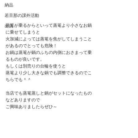
納品
若旦那の課外活動
蒸篭が乗るからといって蒸篭より小さなお鍋
出店
に乗せてしまうと
火加減によっては蒸篭を焦がしてしまうこと
があるのでとっても危険！
お鍋は蒸篭が鍋のふちの内側におさまって乗
るものが良いです。
もしくは別売りの台輪を使うと
蒸篭より少し大きな鍋でも調整できるのでこ
ちらでも＾＾
当店でも蒸篭蒸しと鍋がセットになったもの
などありますので
ご興味ありましたらぜひ～