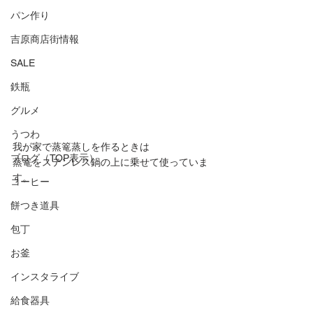
パン作り
吉原商店街情報
SALE
鉄瓶
グルメ
うつわ
我が家で蒸篭蒸しを作るときは
ブログ（TOP表示）
蒸篭をステンレス鍋の上に乗せて使っていま
す。
コーヒー
餅つき道具
包丁
お釜
インスタライブ
給食器具