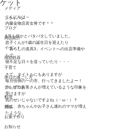
ケット
メディア
こんにちは～
フライパン
内藤金物店若女将です＾＾
ブログ
5月も何かとバタバタしていました。
商品紹介
息子くんが1歳の誕生日を迎えたり
イベント
「暮らしの道具3」イベントへの出店準備や
らで
南部鉄器
寝不足な日々を送っていたり・・・
子育て
さて、タイトルにもありますが
休日の過ごし方
毎月恒例の一の市、行ってきましたよー！
テレビ出演
少しずつお客さんが増えているような印象を
受けますが
料理
気のせいじゃないですよね（・ω・）？
特に、赤ちゃんやお子さん連れのママが増え
雑感
たような。
お菓子作り
お知らせ