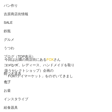
パン作り
吉原商店街情報
SALE
鉄瓶
グルメ
うつわ
ブログ（TOP表示）
今回はお隣の商店街にある
FOX
さん
コーヒー
（メンズ、レディース、ハンドメイドを取り
扱うセレクトショップ）企画の
餅つき道具
「FOX1デイマーケット」をのぞいてきまし
た！
包丁
お釜
インスタライブ
給食器具