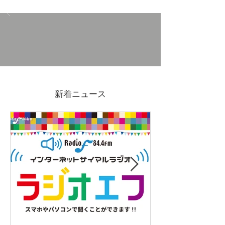
11/30(日)吉原アーケード
11/1(土)2(日)FE
マーケットVol.3開催
de FRUE2025
新着ニュース