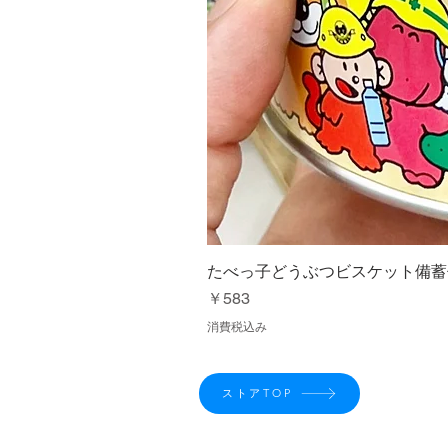
たべっ子どうぶつビスケット備蓄
価格
￥583
消費税込み
ストアTOP