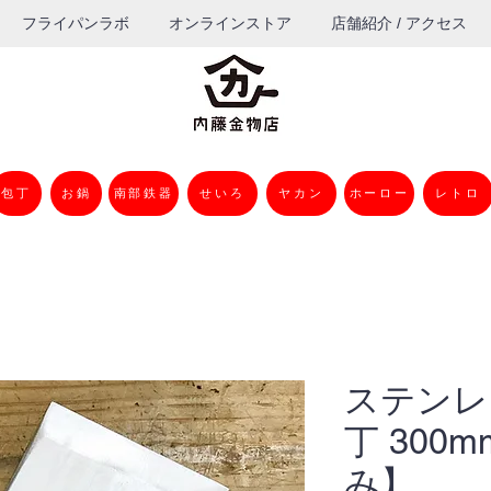
フライパンラボ
オンラインストア
店舗紹介 / アクセス
包丁
お鍋
南部鉄器
せいろ
ヤカン
ホーロー
レトロ
ステンレ
丁 300
み】