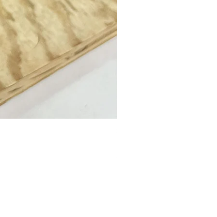
抹茶ふるい缶 150g
価格
￥1,080
消費税込み