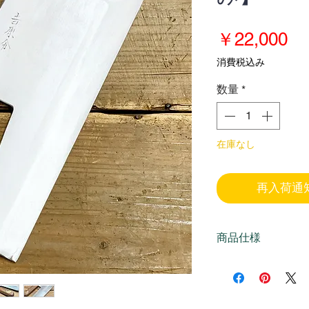
価
￥22,000
格
消費税込み
数量
*
在庫なし
再入荷通
商品仕様
※こちらの商品は
なっております。
さい。オンライン