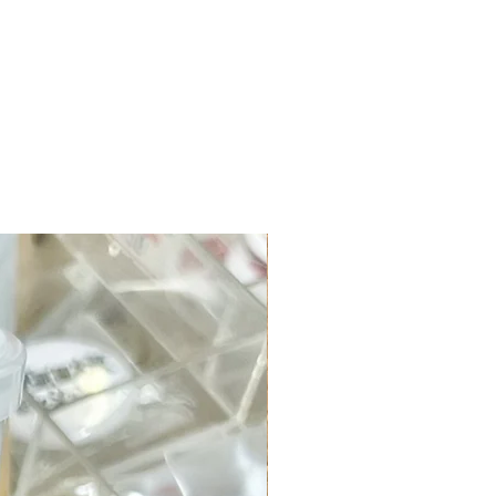
ます
m
ス、天然木