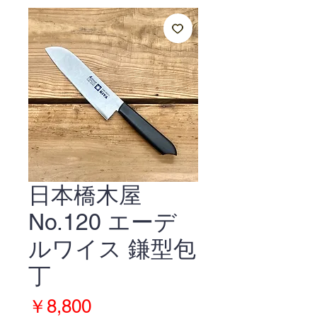
日本橋木屋
No.120 エーデ
ルワイス 鎌型包
丁
価
￥8,800