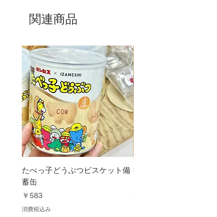
イスステンレス刃物鋼
関連商品
柄の材質：ABS樹脂
たべっ子どうぶつビスケット備
抹茶ふるい缶 150g
蓄缶
価格
￥1,080
価格
￥583
消費税込み
消費税込み