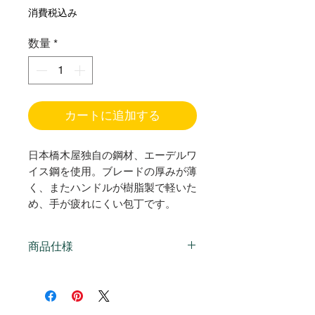
格
消費税込み
数量
*
カートに追加する
日本橋木屋独自の鋼材、エーデルワ
イス鋼を使用。ブレードの厚みが薄
く、またハンドルが樹脂製で軽いた
め、手が疲れにくい包丁です。
商品仕様
日本製
刃渡り：約17cm
刃部材質：ニューエーデルワ