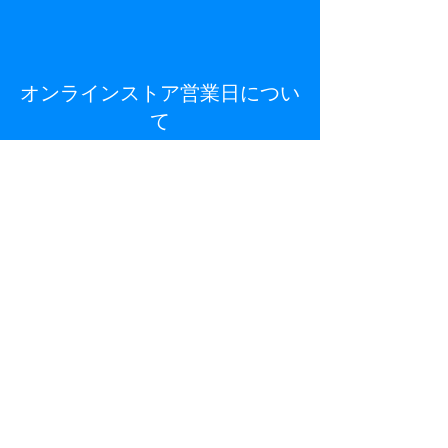
オンラインストア営業日につい
て
日曜・祝日、お正月（1/1～1/5）、お
盆
は出荷お休みとさせていただきま
す。
在庫について
実店舗と在庫を共有しているため、ネ
ット上で在庫有表示でも実在庫がない