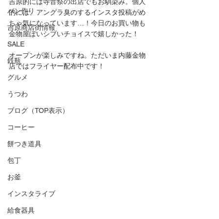
吉原的には寺音祭の出店でもお馴染み。個人
パン作り
的には、アングラ臭のするインスタ投稿がめ
ちゃ気になっています…！今日のお買い物も
吉原商店街情報
金物屋ぽいシブいチョイスで嬉しかった！
SALE
オープンが楽しみですね。ただいま内藤金物
鉄瓶
店ではフライヤー配布中です！ 
グルメ
うつわ
ブログ（TOP表示）
コーヒー
餅つき道具
包丁
お釜
インスタライブ
給食器具