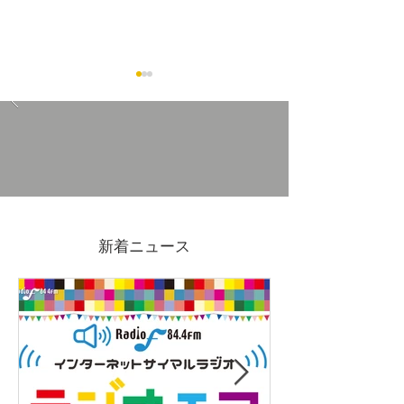
包丁を食器洗浄機にかけ
内藤金物店の隣
て良いのか問題
出店しませんか
新着ニュース
度 富士市チャ
ップ出店者募集