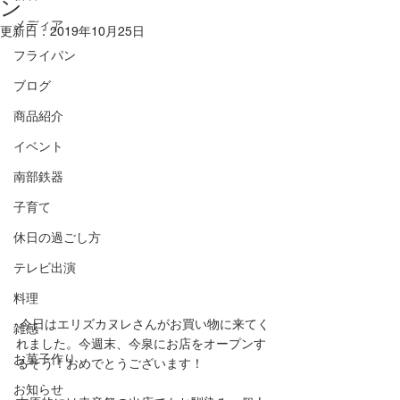
ン
メディア
更新日：
2019年10月25日
フライパン
ブログ
商品紹介
イベント
南部鉄器
子育て
休日の過ごし方
テレビ出演
料理
 今日はエリズカヌレさんがお買い物に来てく
雑感
れました。今週末、今泉にお店をオープンす
お菓子作り
るそう！おめでとうございます！
お知らせ