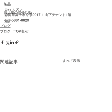
納品
Eri's カヌレ
若旦那の課外活動
静岡県富士市今泉2017-1 山下テナント1階
090-5861-6620
出店
ブログ
ブログ（TOP表示）
すべて表示
関連記事