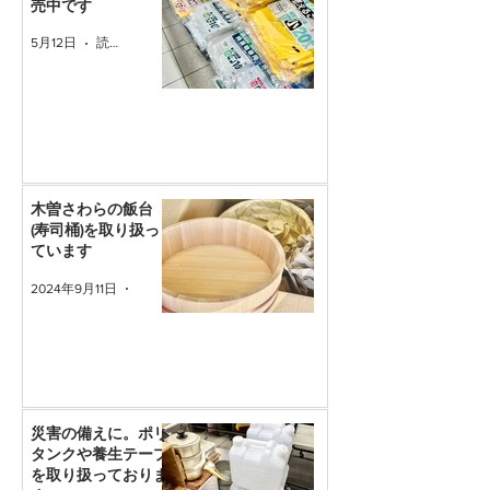
売中です
5月12日
読了時間: 1分
木曽さわらの飯台
(寿司桶)を取り扱っ
ています
2024年9月11日
読了時間: 1分
災害の備えに。ポリ
タンクや養生テープ
を取り扱っておりま