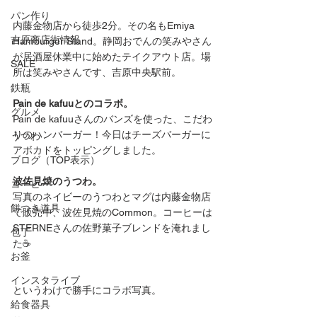
パン作り
内藤金物店から徒歩2分。その名もEmiya 
吉原商店街情報
Hamburger Stand。静岡おでんの笑みやさん
が居酒屋休業中に始めたテイクアウト店。場
SALE
所は笑みやさんです、吉原中央駅前。
鉄瓶
Pain de kafuuとのコラボ。
グルメ
Pain de kafuuさんのバンズを使った、こだわ
りのハンバーガー！今日はチーズバーガーに
うつわ
アボカドをトッピングしました。
ブログ（TOP表示）
波佐見焼のうつわ。
コーヒー
写真のネイビーのうつわとマグは内藤金物店
餅つき道具
で販売中、波佐見焼のCommon。コーヒーは
STERNEさんの佐野菓子ブレンドを淹れまし
包丁
た☕️
お釜
インスタライブ
というわけで勝手にコラボ写真。
給食器具