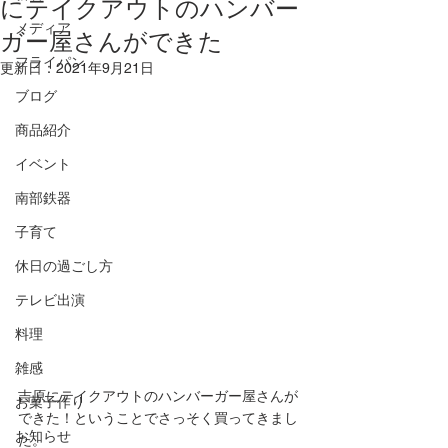
にテイクアウトのハンバー
メディア
ガー屋さんができた
フライパン
更新日：
2021年9月21日
ブログ
商品紹介
イベント
南部鉄器
子育て
休日の過ごし方
テレビ出演
料理
雑感
吉原にテイクアウトのハンバーガー屋さんが
お菓子作り
できた！ということでさっそく買ってきまし
お知らせ
た。