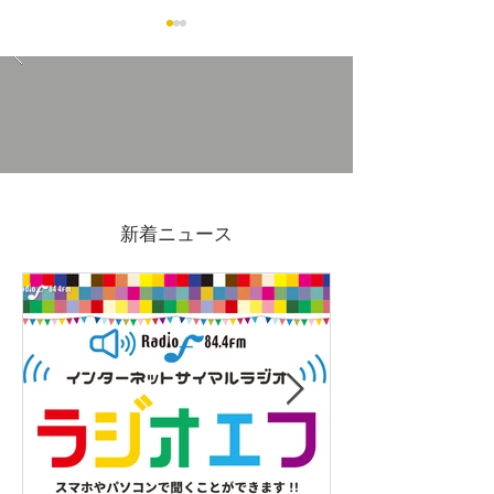
波佐見焼Commonのマグ
Old Pizza Hous
カップ
節のピザ（ズッ
新着ニュース