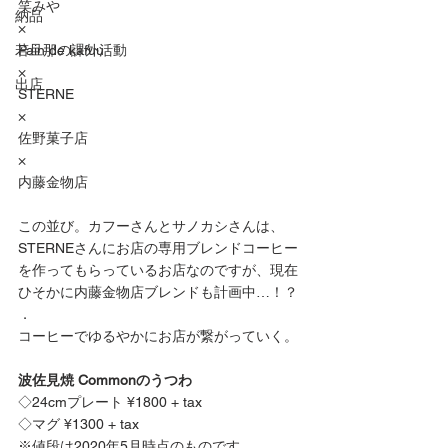
笑みや
納品
×
若旦那の課外活動
Pain de kafuu
×
出店
STERNE 
×
佐野菓子店 
×
内藤金物店 
この並び。カフーさんとサノカシさんは、
STERNEさんにお店の専用ブレンドコーヒー
を作ってもらっているお店なのですが、現在
ひそかに内藤金物店ブレンドも計画中…！？
．
コーヒーでゆるやかにお店が繋がっていく。
波佐見焼 Commonのうつわ
◇24cmプレート ¥1800 + tax
◇マグ ¥1300 + tax
※値段は2020年5月時点のものです。