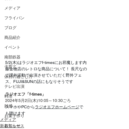
メディア
フライパン
ブログ
商品紹介
イベント
南部鉄器
5/2(木)はラジオエフf-timesにお邪魔します内
子育て
藤金物店のレトロな商品について！ 長尺なの
で課外活動で出演させていただく野外フェ
休日の過ごし方
ス、FUJI&SUNの話にもなりそうです
テレビ出演
ラジオエフ「f-times」
料理
2024年5月2日(木)10:05～10:30ごろ
雑感
スマホやPCから
ラジオエフホームページ
で
も聴けます
お菓子作り
メディア
お知らせ
新着ニュース