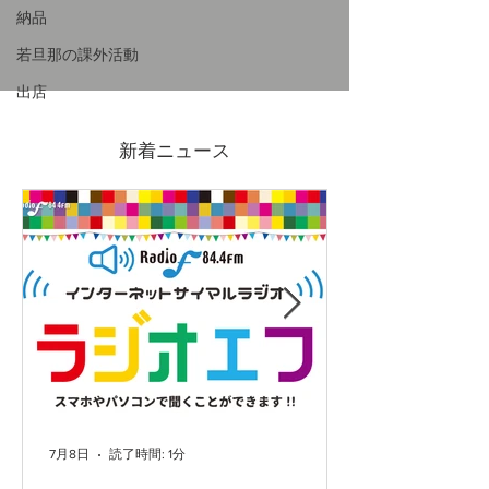
納品
若旦那の課外活動
出店
7/4(金)-19(日)吉原ポイン
2026GWも営
ト3倍DAYS
ます
新着ニュース
7月8日
読了時間: 1分