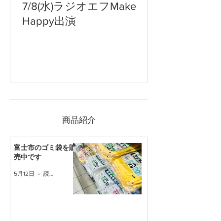
7/8(水)ラジオエフMake
Happy出演
​商品紹介
富士市のゴミ袋を販
売中です
5月12日
読了時間: 1分