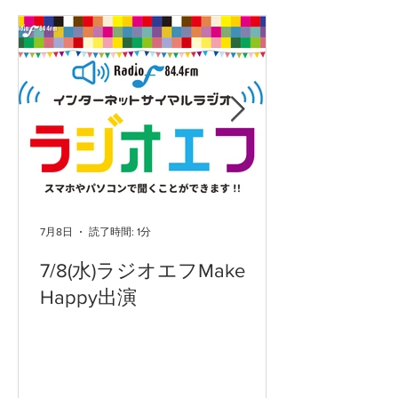
山に届け！10万人のエー
あたりまえ散歩
ル～富士山女子駅伝の舞
台裏～」放送
7月8日
読了時間: 1分
7/8(水)ラジオエフMake
Happy出演