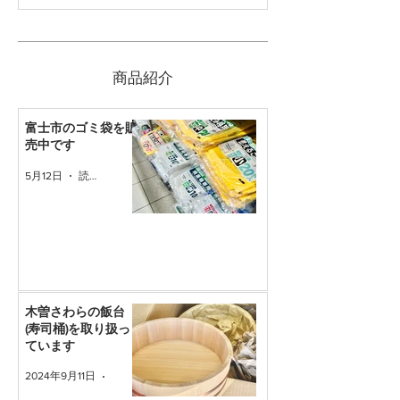
​商品紹介
富士市のゴミ袋を販
売中です
5月12日
読了時間: 1分
木曽さわらの飯台
(寿司桶)を取り扱っ
ています
2024年9月11日
読了時間: 1分