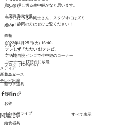
勢いで押し切る生中継かなと思います。
パン作り
吉原商店街情報
ロケにはつるの剛士さん、スタジオにはズミ
さん！静岡の方はぜひご覧ください！
SALE
鉄瓶
2023年4月25日(火) 16:40-
グルメ
テレしず「ただいま!テレビ」
うつわ
ご当地自慢ビンゴで生中継のコーナー
コーナーは17時台に放送
ブログ（TOP表示）
メディア
コーヒー
新着ニュース
テレビ出演
餅つき道具
包丁
お釜
インスタライブ
すべて表示
関連記事
給食器具