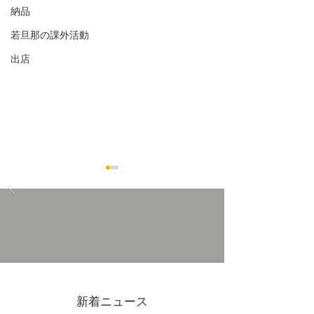
納品
若旦那の課外活動
出店
1/14（日）テレビ静岡 ,
4/4(月)テレビ
1/21（日） BSフジ「富士
ぺん静岡」COW
新着ニュース