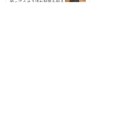
的ってうそ？汚れ対策を知ろ
う。
2025年10月1日
包丁を食器洗浄機にかけて良い
のか問題
2025年7月22日
内藤金物店の隣でお試し出店し
ませんか？令和7年度 富士市チ
ャレンジショップ出店者募集中
2025年7月21日