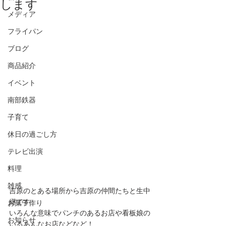
します
メディア
フライパン
ブログ
商品紹介
イベント
南部鉄器
子育て
休日の過ごし方
テレビ出演
料理
雑感
吉原のとある場所から吉原の仲間たちと生中
継です。
お菓子作り
いろんな意味でパンチのあるお店や看板娘の
お知らせ
いるあんなお店などなど！