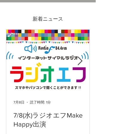
7/4(金)-19(日)吉原ポイン
2026GWも営
ト3倍DAYS
ます
新着ニュース
7月8日
読了時間: 1分
7/8(水)ラジオエフMake
Happy出演