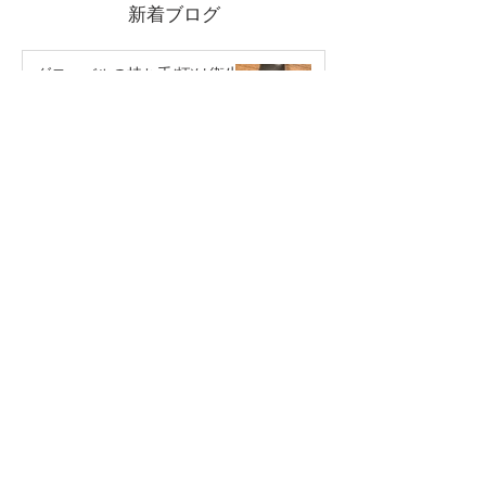
新着ブログ
グローバルの持ち手(柄)は衛生
的ってうそ？汚れ対策を知ろ
う。
2025年10月1日
包丁を食器洗浄機にかけて良い
のか問題
2025年7月22日
内藤金物店の隣でお試し出店し