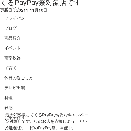
くるPayPay祭対象店です
メディア
更新日：
2021年11月10日
フライパン
ブログ
商品紹介
イベント
南部鉄器
子育て
休日の過ごし方
テレビ出演
料理
雑感
最大20%戻ってくるPayPayお得なキャンペー
お菓子作り
ン対象店です。街のお店を応援しよう！とい
お知らせ
う企画で、「街のPayPay祭」開催中。