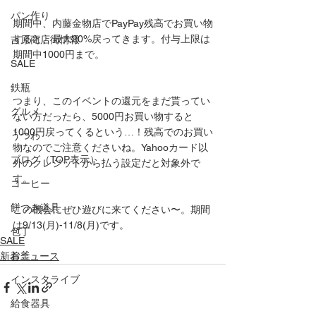
パン作り
期間中、内藤金物店でPayPay残高でお買い物
すると、最大20%戻ってきます。付与上限は
吉原商店街情報
期間中1000円まで。
SALE
鉄瓶
つまり、このイベントの還元をまだ貰ってい
グルメ
ない方だったら、5000円お買い物すると
1000円戻ってくるという…！残高でのお買い
うつわ
物なのでご注意くださいね。Yahooカード以
ブログ（TOP表示）
外のクレジットから払う設定だと対象外で
す。
コーヒー
餅つき道具
この機会にぜひ遊びに来てください〜。期間
は9/13(月)-11/8(月)です。
包丁
SALE
お釜
新着ニュース
インスタライブ
給食器具