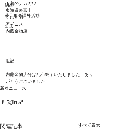
下着のナカガワ
納品
東海道表富士 
若旦那の課外活動
くぼた園
アドニス
出店
内藤金物店
追記
内藤金物店分は配布終了いたしました！あり
がとうございました！
新着ニュース
すべて表示
関連記事