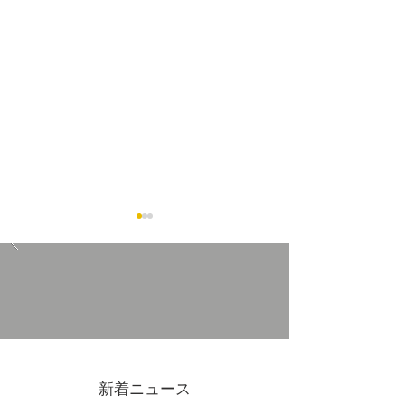
7/4(金)-19(日)吉原ポイン
2026GWも営
ト3倍DAYS
ます
新着ニュース