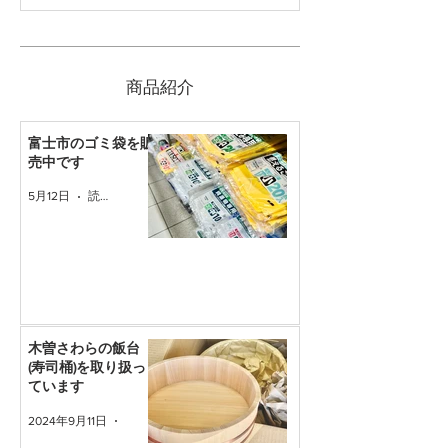
​商品紹介
富士市のゴミ袋を販
売中です
5月12日
読了時間: 1分
木曽さわらの飯台
(寿司桶)を取り扱っ
ています
2024年9月11日
読了時間: 1分