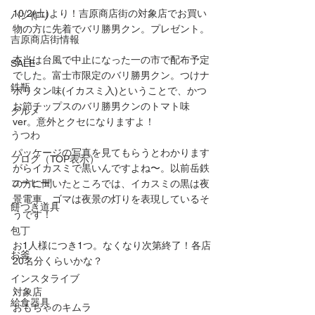
10/2(土)より！吉原商店街の対象店でお買い
パン作り
物の方に先着でバリ勝男クン。プレゼント。
吉原商店街情報
本当は台風で中止になった一の市で配布予定
SALE
でした。富士市限定のバリ勝男クン。つけナ
鉄瓶
ポリタン味(イカスミ入)ということで、かつ
お節チップスのバリ勝男クンのトマト味
グルメ
ver。意外とクセになりますよ！
うつわ
パッケージの写真を見てもらうとわかります
ブログ（TOP表示）
がらイカスミで黒いんですよね〜。以前岳鉄
コーヒー
の方に聞いたところでは、イカスミの黒は夜
景電車、ゴマは夜景の灯りを表現しているそ
餅つき道具
うです！
包丁
お1人様につき1つ。なくなり次第終了！各店
お釜
20名分くらいかな？
インスタライブ
対象店
給食器具
おもちゃのキムラ