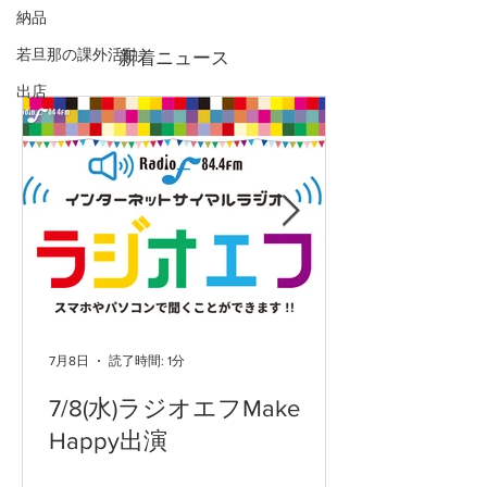
納品
7/4(金)-19(日)吉原ポイン
2026GWも営
ト3倍DAYS
ます
若旦那の課外活動
新着ニュース
出店
7月8日
読了時間: 1分
7/8(水)ラジオエフMake
Happy出演