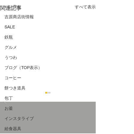
パン作り
すべて表示
関連記事
吉原商店街情報
SALE
鉄瓶
グルメ
うつわ
ブログ（TOP表示）
コーヒー
餅つき道具
包丁
お釜
インスタライブ
給食器具