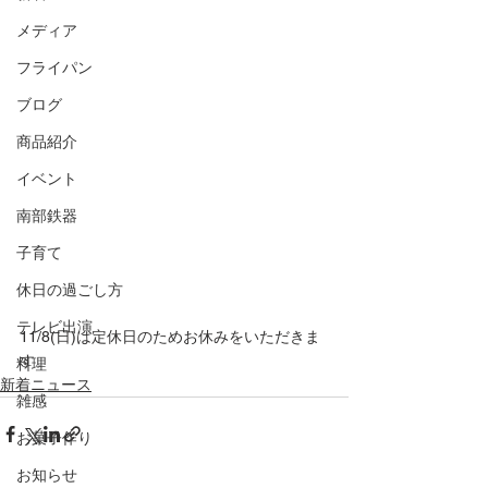
メディア
フライパン
ブログ
商品紹介
イベント
南部鉄器
子育て
休日の過ごし方
テレビ出演
11/8(日)は定休日のためお休みをいただきま
す。
料理
新着ニュース
雑感
お菓子作り
お知らせ