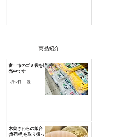
​商品紹介
富士市のゴミ袋を販
売中です
5月12日
読了時間: 1分
木曽さわらの飯台
(寿司桶)を取り扱っ