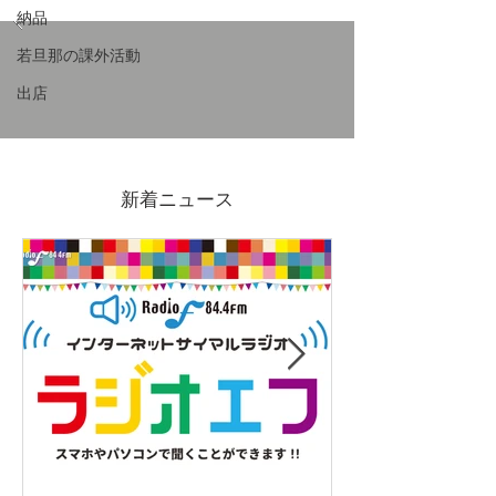
納品
若旦那の課外活動
出店
7/4(金)-19(日)吉原ポイン
2026GWも営
ト3倍DAYS
ます
新着ニュース