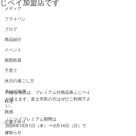
じペイ加盟店です
メディア
フライパン
ブログ
商品紹介
イベント
南部鉄器
子育て
休日の過ごし方
テレビ出演
内藤金物店は、プレミアム付商品券ふじペイ
が使えます。富士市民の方はぜひご利用下さ
料理
い。
雑感
ふじペイプレミアム期間は
お菓子作り
2020年10月1日（木） 〜2月14日（日）で
す。
お知らせ