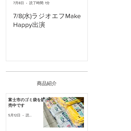
7月8日
読了時間: 1分
7/8(水)ラジオエフMake
Happy出演
​商品紹介
富士市のゴミ袋を販
売中です
5月12日
読了時間: 1分