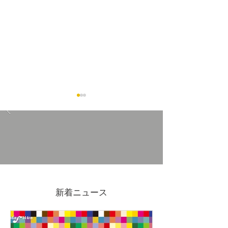
7/4(金)-19(日)吉原ポイン
2026GWも営
ト3倍DAYS
ます
新着ニュース