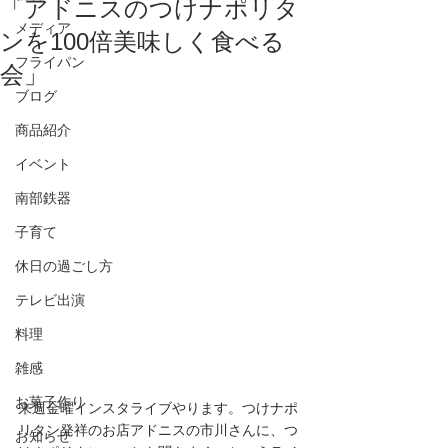
「アドニスのつけナポリタ
メディア
ンを100倍美味しく食べる
フライパン
会」
ブログ
商品紹介
イベント
南部鉄器
子育て
休日の過ごし方
テレビ出演
料理
雑感
お菓子作り
来週金曜インスタライブやります。つけナポ
リタン発祥のお店アドニスの市川さんに、つ
お知らせ