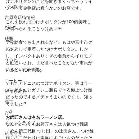
けナポリタンのことを聞きまくっちゃうライ
パン作り
ブ🍅内藤金物店の真向かいのお店です。
吉原商店街情報
これを観ればつけナポリタンが100倍美味し
SALE
く食べられることうけあい🍴
鉄瓶
学校給食でも出されるなど、もはや富士市グ
グルメ
ルメとして定着したつけナポリタン。しか
し、インパクトありすぎの名前からイロモノ
うつわ
と勘違いされ、まだ食べたことがない市民が
いるという一面も。
ブログ（TOP表示）
コーヒー
でも。アドニスのつけナポリタン、実はラー
メン屋さんとガチンコ勝負できる極上つけ麺
餅つき道具
だったのです🍜メチャうまいのですよ。知っ
包丁
てました？
お釜
お師匠さんは有名ラーメン店。
インスタライブ
なんといってもお師匠さんは人気つけ麺店
「めん徳二代目 つじ田」の辻田さん。つけ麺
給食器具
作りのこだわりは本当にすごいものだったそ