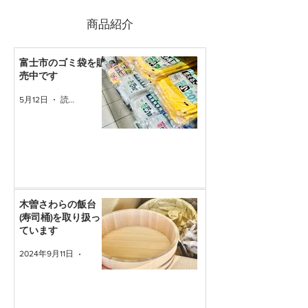
​商品紹介
富士市のゴミ袋を販
売中です
5月12日
読了時間: 1分
木曽さわらの飯台
(寿司桶)を取り扱っ
ています
2024年9月11日
読了時間: 1分