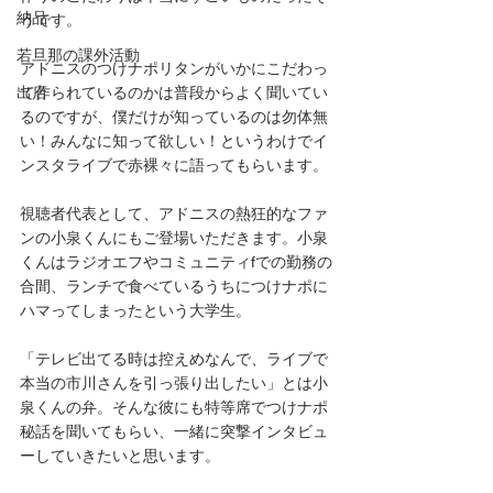
納品
うです。
若旦那の課外活動
アドニスのつけナポリタンがいかにこだわっ
出店
て作られているのかは普段からよく聞いてい
るのですが、僕だけが知っているのは勿体無
い！みんなに知って欲しい！というわけでイ
ンスタライブで赤裸々に語ってもらいます。
視聴者代表として、アドニスの熱狂的なファ
ンの小泉くんにもご登場いただきます。小泉
くんはラジオエフやコミュニティfでの勤務の
合間、ランチで食べているうちにつけナポに
ハマってしまったという大学生。
「テレビ出てる時は控えめなんで、ライブで
本当の市川さんを引っ張り出したい」とは小
泉くんの弁。そんな彼にも特等席でつけナポ
秘話を聞いてもらい、一緒に突撃インタビュ
ーしていきたいと思います。