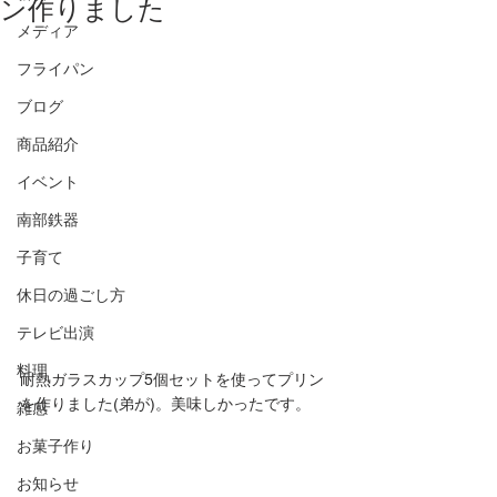
ン作りました
メディア
フライパン
ブログ
商品紹介
イベント
南部鉄器
子育て
休日の過ごし方
テレビ出演
料理
耐熱ガラスカップ5個セットを使ってプリン
を作りました(弟が)。美味しかったです。
雑感
お菓子作り
お知らせ