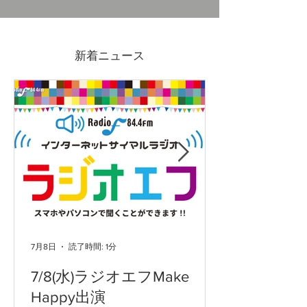
包丁を食器洗浄機にかけ
内藤金物店の隣
て良いのか問題
出店しませんか
新着ニュース
度 富士市チャ
ップ出店者募集
7月8日
読了時間: 1分
7/8(水)ラジオエフMake
Happy出演