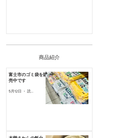
​商品紹介
富士市のゴミ袋を販
売中です
5月12日
読了時間: 1分
木曽さわらの飯台