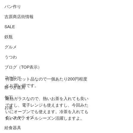
パン作り
吉原商店街情報
SALE
鉄瓶
グルメ
うつわ
ブログ（TOP表示）
コーヒー
特価のセット品なので一個あたり200円程度
とお買い得です。
餅つき道具
包丁
耐熱ガラスなので、熱いお茶を入れても良い
ですし、電子レンジも使えますし、今回みた
お釜
いにオーブンでも使えます。冷茶を入れても
インスタライブ
良いので、オールシーズン活躍しますよ。
給食器具