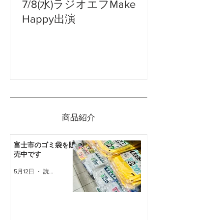
7/8(水)ラジオエフMake
Happy出演
​商品紹介
富士市のゴミ袋を販
売中です
5月12日
読了時間: 1分