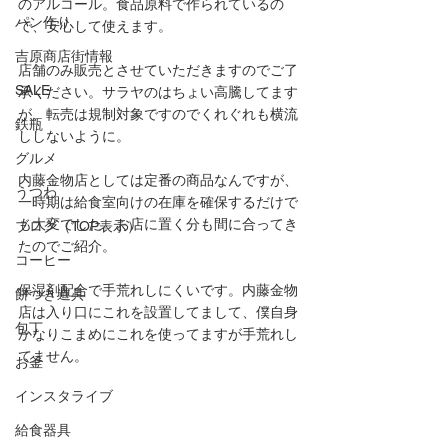
のアルコール。食品原料で作られているの
パン作り
で、安心して使えます。
吉原商店街情報
店舗のみ販売とさせていただきますのでご了
SALE
承ください。サラヤのはちょい高騰してます
が、転売は規制対象ですのでくれぐれも横流
鉄瓶
ししないように。
グルメ
内藤金物店としては定番の商品なんですが、
うつわ
一時期は給食室向けの在庫を確保するだけで
も大変でした。お店に置く分も間に合ってき
ブログ（TOP表示）
たのでご紹介。
コーヒー
保湿剤配合で手荒れしにくいです。内藤金物
餅つき道具
店は入り口にこれを設置してまして、僕自身
包丁
かなりこまめにこれを使ってますが手荒れし
てません。
お釜
インスタライブ
給食器具