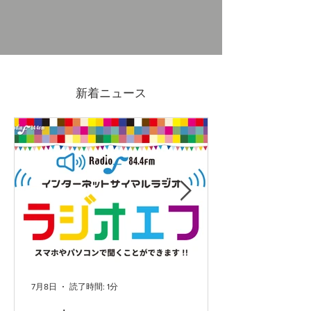
木曽さわらの飯台(寿司桶)
災害の備えに。
を取り扱っています
クや養生テープ
新着ニュース
っております。
7月8日
読了時間: 1分