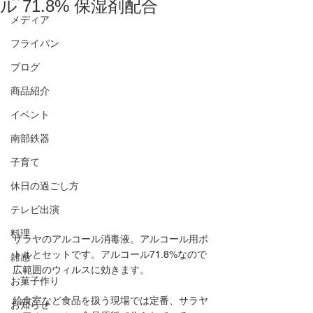
ル 71.8% 保湿剤配合
メディア
フライパン
ブログ
商品紹介
イベント
南部鉄器
子育て
休日の過ごし方
テレビ出演
料理
サラヤのアルコール消毒液。アルコール用ボ
トルとセットです。アルコール71.8%なので
雑感
広範囲のウィルスに効きます。
お菓子作り
給食室など食品を扱う現場では定番、サラヤ
お知らせ