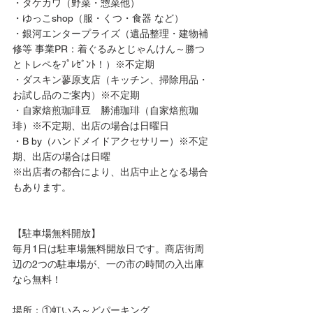
・タケカワ（野菜・惣菜他）
・ゆっこshop（服・くつ・食器 など）
・銀河エンタープライズ（遺品整理・建物補
修等 事業PR：着ぐるみとじゃんけん～勝つ
とトレペをﾌﾟﾚｾﾞﾝﾄ！）※不定期
・ダスキン蓼原支店（キッチン、掃除用品・
お試し品のご案内）※不定期
・自家焙煎珈琲豆　勝浦珈琲（自家焙煎珈
琲）※不定期、出店の場合は日曜日
・B by（ハンドメイドアクセサリー）※不定
期、出店の場合は日曜
※出店者の都合により、出店中止となる場合
もあります。 
【駐車場無料開放】
毎月1日は駐車場無料開放日です。商店街周
辺の2つの駐車場が、一の市の時間の入出庫
なら無料！
場所：①虹いろ～どパーキング