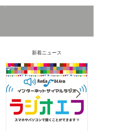
7/4(金)-19(日)吉原ポイン
2026GWも営
ト3倍DAYS
ます
新着ニュース