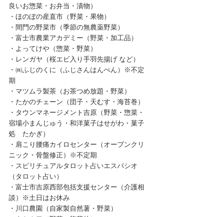
良いお惣菜・お弁当・漬物）
・ほのぼの産直市（野菜・果物）
・間門の野菜市（季節の無農薬野菜）
・富士市農業アカデミー（野菜・加工品）
・よってけや（惣菜・野菜）
・レンガヤ（桜エビ入り手羽先揚げ など）
・㈱ふじのくに（ふじさんはんぺん）※不定
期
・マツムラ製茶（お茶つめ放題・野菜）
・たかのチェーン（団子・天むす・海苔巻）
・タウンマネージメント吉原（野菜・惣菜・
宿場小まんじゅう・和洋菓子はせがわ・菓子
処　たかぎ）
・肩こり腰痛カイロセンター（オープンクリ
ニック・骨盤修正）※不定期
・スピリチュアルタロット占いエスパシオ
（タロット占い）
・富士市吉原西部包括支援センター（介護相
談）※土日はお休み
・川口農園（自家製自然薯・野菜）