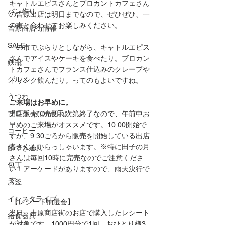
キャトルエピスさんとブロカントカフェさん
パン作り
の吉原出店は明日までなので、ぜひぜひ、一
の市と合わせてお楽しみください。
吉原商店街情報
SALE
一の市でぶらりとしながら、キャトルエピス
さんでアイスやケーキを食べたり。ブロカン
鉄瓶
トカフェさんでフランス仕込みのクレープや
グルメ
ドリンク飲んだり。ってのもよいですね。 
うつわ
ご来場はお早めに。
出店販売は売切れ次第終了なので、午前中お
ブログ（TOP表示）
早めのご来場がオススメです。10:00開始で
コーヒー
すが、9:30ごろから販売を開始している出店
者さんもいらっしゃいます。※特に田子の月
餅つき道具
さんは毎回10時に完売なのでご注意くださ
包丁
い！アーケードがありますので、雨天決行で
す。
お釜
インスタライブ
 【レシート抽選会】
当日、吉原商店街のお店で購入したレシート
給食器具
が対象です。1000円分で1回、おひとり様3