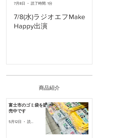
7月8日
読了時間: 1分
7/8(水)ラジオエフMake
Happy出演
​商品紹介
富士市のゴミ袋を販
売中です
5月12日
読了時間: 1分