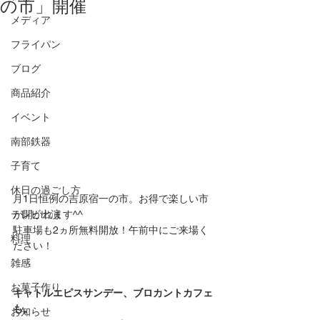
の市」開催
メディア
フライパン
ブログ
商品紹介
イベント
南部鉄器
子育て
休日の過ごし方
月1日恒例の吉原宿一の市。お得で楽しい市
が開かれます^^
テレビ出演
駐車場も2ヵ所無料開放！午前中にご来場く
料理
ださい！
雑感
お菓子作り
キャトルエピスサンデー、ブロカントカフェ
も。
お知らせ