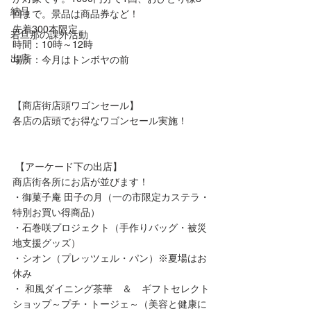
納品
回まで。景品は商品券など！
先着300本限定
若旦那の課外活動
時間：10時～12時
出店
場所：今月はトンボヤの前 
【商店街店頭ワゴンセール】
各店の店頭でお得なワゴンセール実施！
 【アーケード下の出店】
商店街各所にお店が並びます！
・御菓子庵 田子の月（一の市限定カステラ・
特別お買い得商品）
・石巻咲プロジェクト（手作りバッグ・被災
地支援グッズ）
・シオン（プレッツェル・パン）※夏場はお
休み
・ 和風ダイニング茶華　＆　ギフトセレクト
ショップ～プチ・トージェ～（美容と健康に