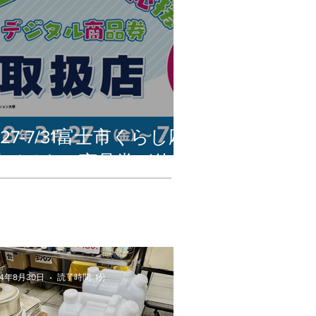
/27-7/31富士市くらし応
援デジタル商品券が使え
ます
24年8月30日
読了時間: 1分