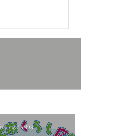
の備えに。ポリタンクや
テープを取り扱っており
。
23日
読了時間: 1分