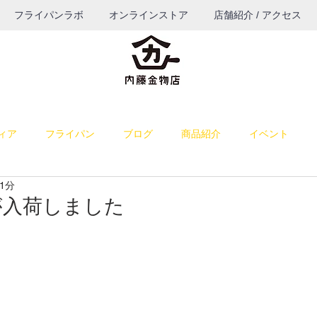
フライパンラボ
オンラインストア
店舗紹介 / アクセス
ィア
フライパン
ブログ
商品紹介
イベント
1分
料理
雑感
お菓子作り
お知らせ
パン作り
が入荷しました
うつわ
ブログ（TOP表示）
コーヒー
餅つき道具
納品
若旦那の課外活動
出店