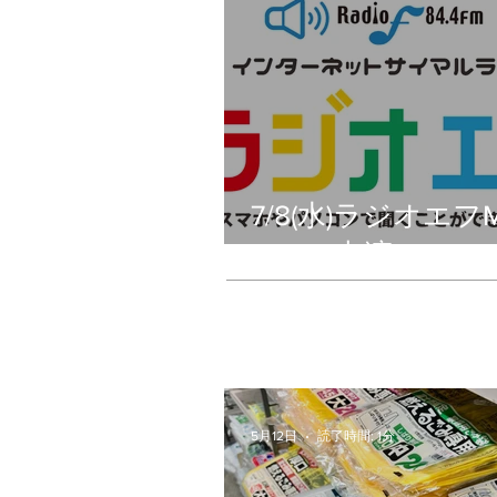
7/8(水)ラジオエフM
Happy出演
5月12日
読了時間: 1分