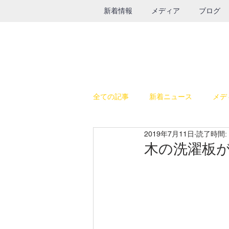
新着情報
メディア
ブログ
全ての記事
新着ニュース
メデ
2019年7月11日
読了時間: 
休日の過ごし方
テレビ出演
木の洗濯板
SALE
鉄瓶
グルメ
インスタライブ
給食器具