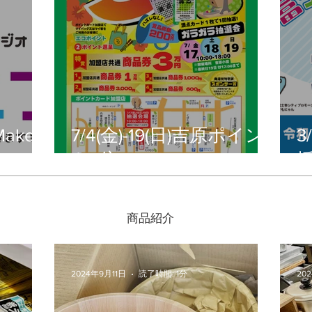
ake
7/4(金)-19(日)吉原ポイン
3
ト3倍DAYS
​商品紹介
2024年9月11日
読了時間: 1分
20