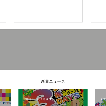
木曽さわらの飯台(寿司桶)を
災害
取り扱っています
養生
ます
新着ニュース
7月5日
読了時間: 1分
4月