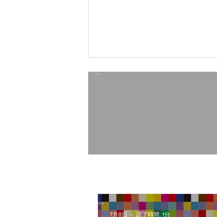
7/8(水)ラジオエフMake
Happy出演
7月8日
読了時間: 1分