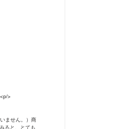
p/>
ていません。）商
みると、とても