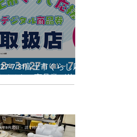
/27-7/31富士市くらし応
援デジタル商品券が使え
ます
24年8月30日
読了時間: 1分