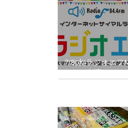
7/8(水)ラジオエフM
Happy出演
5月12日
読了時間: 1分