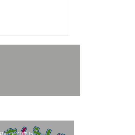
26GWも営業しております
23日
読了時間: 1分