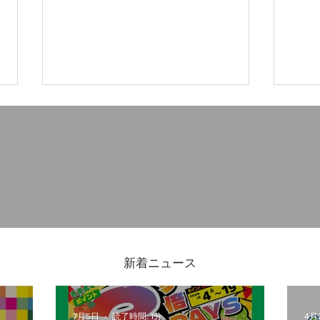
20
7/4(金)-19(日)吉原ポイント3
倍DAYS
新着ニュース
7月5日
読了時間: 1分
4月