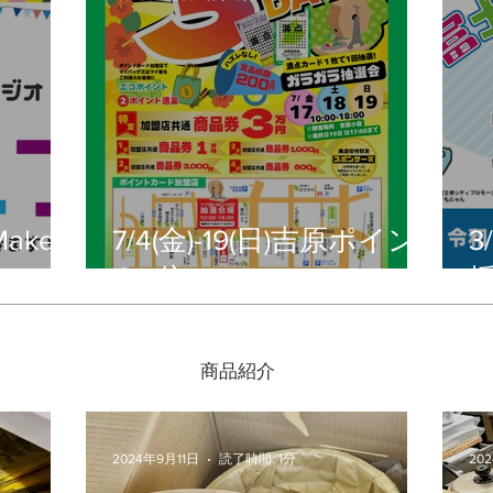
ake
7/4(金)-19(日)吉原ポイン
3
ト3倍DAYS
​商品紹介
2024年9月11日
読了時間: 1分
20