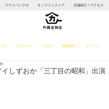
フライパンラボ
オンラインストア
店舗紹介 / アクセス
ィア
フライパン
ブログ
商品紹介
イベント
1分
料理
雑感
お菓子作り
お知らせ
パン作り
イブアイしずおか「三丁目の昭和」出演
うつわ
ブログ（TOP表示）
コーヒー
餅つき道具
納品
若旦那の課外活動
出店