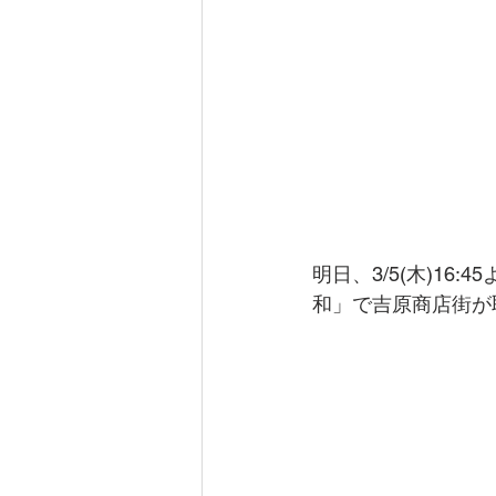
明日、3/5(木)1
和」で吉原商店街が