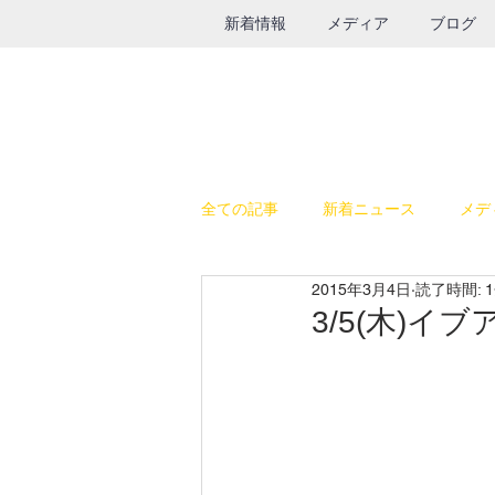
新着情報
メディア
ブログ
全ての記事
新着ニュース
メデ
2015年3月4日
読了時間: 
休日の過ごし方
テレビ出演
3/5(木)
SALE
鉄瓶
グルメ
インスタライブ
給食器具