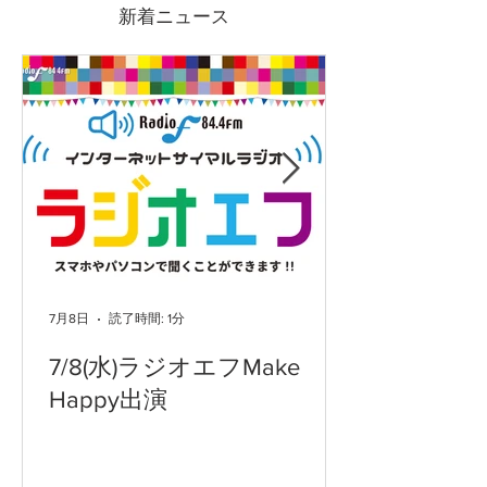
て良いのか問題
出店しませんか
新着ニュース
度 富士市チャ
ップ出店者募集
7月8日
読了時間: 1分
7/8(水)ラジオエフMake
Happy出演