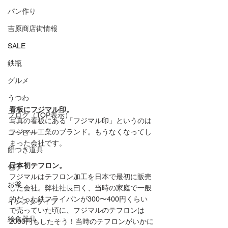
パン作り
吉原商店街情報
SALE
鉄瓶
グルメ
うつわ
看板にフジマル印。
ブログ（TOP表示）
写真の看板にある「フジマル印」というのは
フジマル工業のブランド。もうなくなってし
コーヒー
まった会社です。
餅つき道具
日本初テフロン。
包丁
フジマルはテフロン加工を日本で最初に販売
お釜
した会社。弊社社長曰く、当時の家庭で一般
的だった鉄フライパンが300〜400円くらい
インスタライブ
で売っていた頃に、フジマルのテフロンは
給食器具
2000円もしたそう！当時のテフロンがいかに