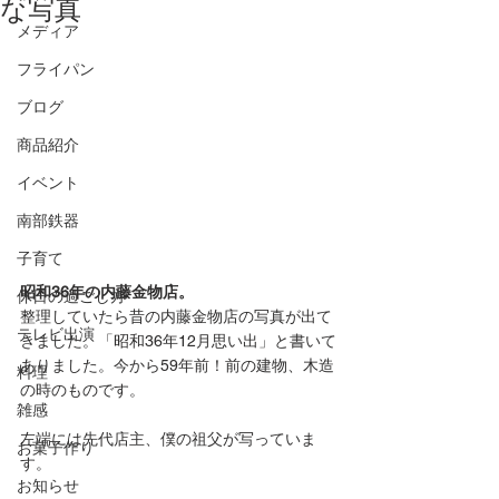
な写真
メディア
フライパン
ブログ
商品紹介
イベント
南部鉄器
子育て
昭和36年の内藤金物店。
休日の過ごし方
整理していたら昔の内藤金物店の写真が出て
テレビ出演
きました。「昭和36年12月思い出」と書いて
ありました。今から59年前！前の建物、木造
料理
の時のものです。
雑感
左端には先代店主、僕の祖父が写っていま
お菓子作り
す。
お知らせ