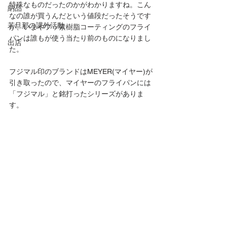
特殊なものだったのかがわかりますね。こん
納品
なの誰が買うんだという値段だったそうです
若旦那の課外活動
が、いまやフッ素樹脂コーティングのフライ
パンは誰もが使う当たり前のものになりまし
出店
た。
フジマル印のブランドはMEYER(マイヤー)が
引き取ったので、マイヤーのフライパンには
「フジマル」と銘打ったシリーズがありま
す。