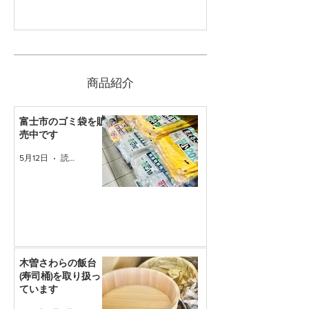
​商品紹介
富士市のゴミ袋を販
売中です
5月12日
読了時間: 1分
木曽さわらの飯台
(寿司桶)を取り扱っ
ています