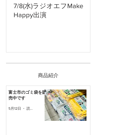
7/8(水)ラジオエフMake
Happy出演
​商品紹介
富士市のゴミ袋を販
売中です
5月12日
読了時間: 1分