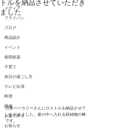
トルを納品させていただき
メディア
ました
フライパン
ブログ
商品紹介
イベント
南部鉄器
子育て
休日の過ごし方
テレビ出演
料理
雑感
日東ベーカリーさんにロストルを納品させて
いただきました。釜の中へ入れる鉄鋳物の棒
お菓子作り
です。
お知らせ