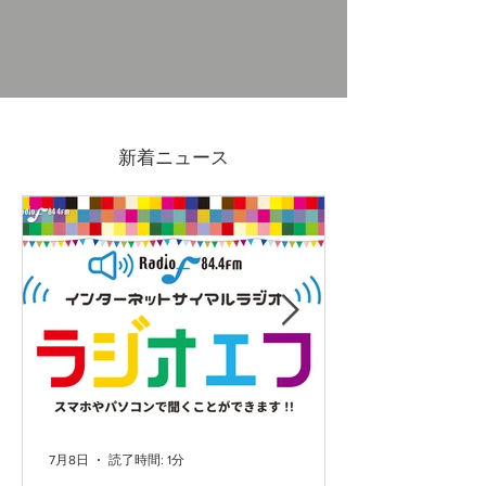
11/30-12/14吉原ポイント
11/30(日)吉原
カード3倍セール & 抽選会
マーケットVol.
新着ニュース
7月8日
読了時間: 1分