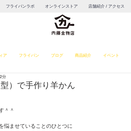
フライパンラボ
オンラインストア
店舗紹介 / アクセス
ィア
フライパン
ブログ
商品紹介
イベント
2分
料理
雑感
お菓子作り
お知らせ
パン作り
（型）で手作り羊かん
うつわ
ブログ（TOP表示）
コーヒー
餅つき道具
す＾＾
を悩ませていることのひとつに
納品
若旦那の課外活動
出店