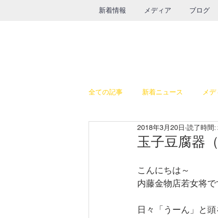
新着情報
メディア
ブログ
全ての記事
新着ニュース
メデ
2018年3月20日
読了時間: 
休日の過ごし方
テレビ出演
玉子豆腐器
こんにちは～
SALE
鉄瓶
グルメ
内藤金物店若女将で
日々「うーん」と頭
インスタライブ
給食器具