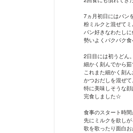
2回食にも慣れてき
7ヵ月初日にはパン
粉ミルクと混ぜてミ
パン好きなわたしに
勢いよくパクパク食
2日目には初うどん
細かく刻んでから茹
これまた細かく刻ん
かつおだしを混ぜて
特に美味しそうな顔
完食しました☆
食事のスタート時間
先にミルクを欲しが
歌を歌ったり面白お