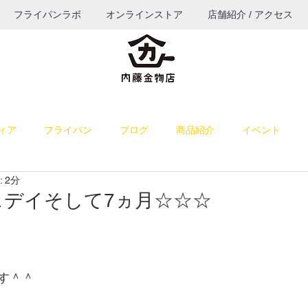
フライパンラボ
オンラインストア
店舗紹介 / アクセス
ィア
フライパン
ブログ
商品紹介
イベント
 2分
料理
雑感
お菓子作り
お知らせ
パン作り
スデイそして7ヵ月☆☆☆
うつわ
ブログ（TOP表示）
コーヒー
餅つき道具
す＾＾
納品
若旦那の課外活動
出店