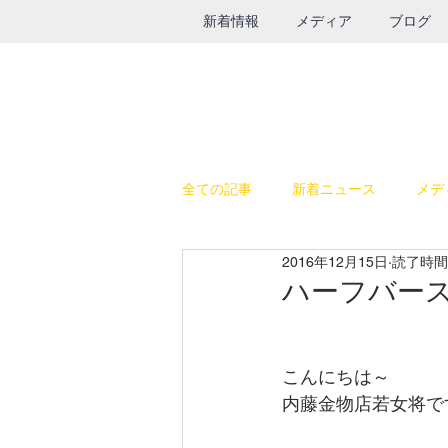
新着情報
メディア
ブログ
全ての記事
新着ニュース
メデ
2016年12月15日
読了時間:
休日の過ごし方
テレビ出演
ハーフバー
SALE
鉄瓶
グルメ
こんにちは～
内藤金物店若女将で
インスタライブ
給食器具