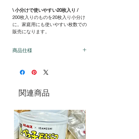
\ 小分けで使いやすい20枚入り /
200枚入りのものを20枚入り小分け
に。家庭用にも使いやすい枚数での
販売になります。
商品仕様
日本製
材質：シリコン樹脂加工耐油
紙
耐熱温度：220度（20分）
関連商品
20枚入
使い捨てです
発売元：株式会社カンダ
食品衛生法に基づいて定めら
れた「食品、添加物等の企画
基準」に適合しています。
シートサイズ