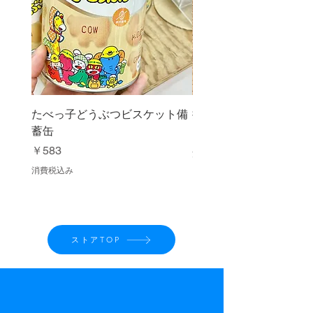
18cm用：直径15.5cm、穴径5mm
21cm用：直径18.5cm、穴径5mm
たべっ子どうぶつビスケット備
抹茶ふるい缶 150g
蓄缶
価格
￥1,080
価格
￥583
消費税込み
消費税込み
ストアTOP