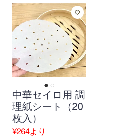
中華セイロ用 調
理紙シート（20
枚入）
セ
¥264
より