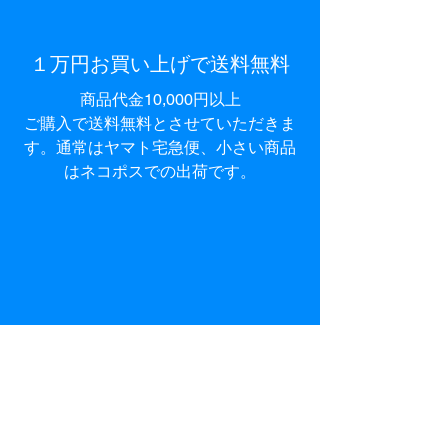
１万円お買い上げで送料無料​
商品代金10,000円以上
ご購入で
送料無料とさせて
いただきま
す。通常はヤマト宅急便、小さい商品
はネコポスでの出荷です。
オンラインストア営業日につい
て
日曜・祝日、お正月（1/1～1/5）、お
盆
は出荷お休みとさせていただきま