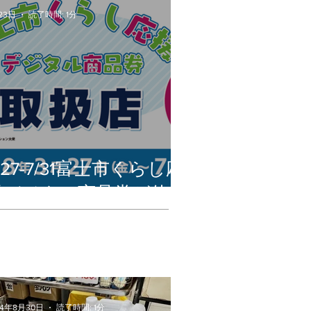
23日
読了時間: 1分
/27-7/31富士市くらし応
援デジタル商品券が使え
ます
24年8月30日
読了時間: 1分