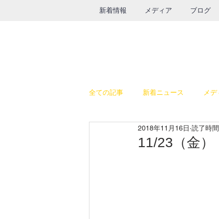
新着情報
メディア
ブログ
全ての記事
新着ニュース
メデ
2018年11月16日
読了時間:
休日の過ごし方
テレビ出演
11/23（金
SALE
鉄瓶
グルメ
インスタライブ
給食器具