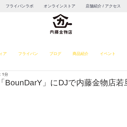
フライパンラボ
オンラインストア
店舗紹介 / アクセス
ィア
フライパン
ブログ
商品紹介
イベント
 1分
料理
雑感
お菓子作り
お知らせ
パン作り
）「BounDarY」にDJで内藤金物店
うつわ
ブログ（TOP表示）
コーヒー
餅つき道具
納品
若旦那の課外活動
出店