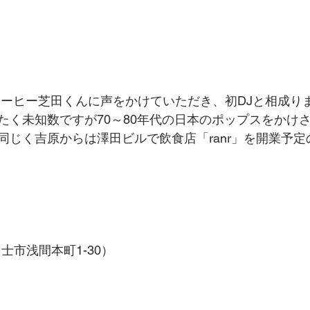
たく未知数ですが70～80年代の日本のポップスをかけ
じく吉原からは澤田ビルで飲食店「ranr」を開業予定のB
（富士市浅間本町1-30）