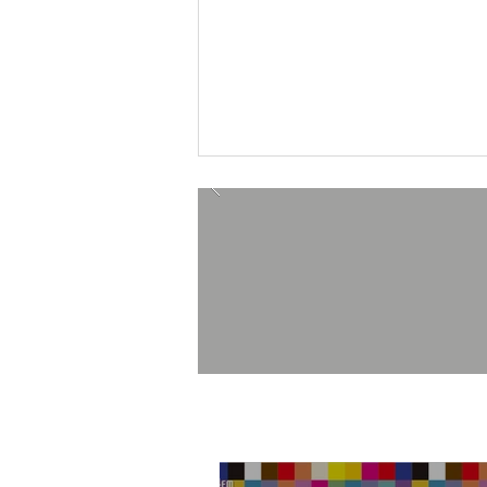
4/19(日)吉原アーケードマー
ケットVol.4開催