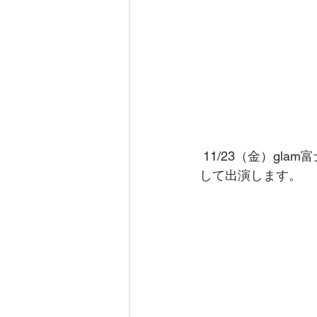
 11/23（金）glam富士（太田屋米店）で行われるDJイベントに、内藤金物店若旦那がDJと
して出演します。