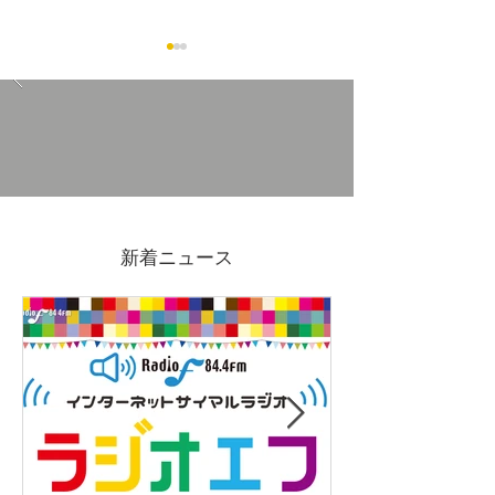
11/30(日)吉原アーケード
11/1(土)2(日)FE
マーケットVol.3開催
de FRUE2025
新着ニュース