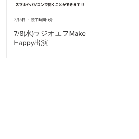
7月8日
読了時間: 1分
7/8(水)ラジオエフMake
Happy出演
​商品紹介
富士市のゴミ袋を販
売中です
5月12日
読了時間: 1分