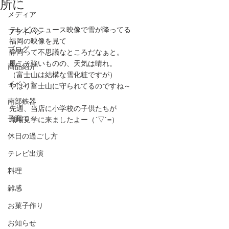
所に
メディア
テレビのニュース映像で雪が降ってる
フライパン
福岡の映像を見て
ブログ
静岡って不思議なところだなぁと。
風こそ強いものの、天気は晴れ。
商品紹介
（富士山は結構な雪化粧ですが）
イベント
やはり富士山に守られてるのですね～
南部鉄器
先週、当店に小学校の子供たちが
子育て
職場見学に来ましたよー（´▽`=）
休日の過ごし方
テレビ出演
料理
雑感
お菓子作り
お知らせ