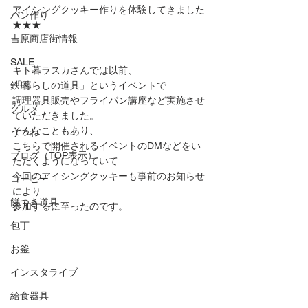
アイシングクッキー作りを体験してきました
パン作り
★★★
吉原商店街情報
SALE
キト暮ラスカさんでは以前、
鉄瓶
「暮らしの道具」というイベントで
調理器具販売やフライパン講座など実施させ
グルメ
ていただきました。
そんなこともあり、
うつわ
こちらで開催されるイベントのDMなどをい
ブログ（TOP表示）
ただくようになっていて
今回のアイシングクッキーも事前のお知らせ
コーヒー
により
餅つき道具
参加するに至ったのです。
包丁
お釜
インスタライブ
給食器具