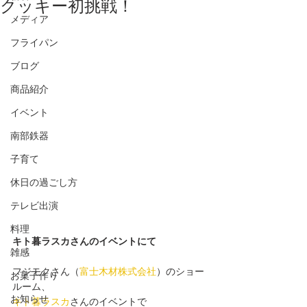
クッキー初挑戦！
メディア
フライパン
ブログ
商品紹介
イベント
南部鉄器
子育て
休日の過ごし方
テレビ出演
料理
キト暮ラスカさんのイベントにて
雑感
フジモクさん（
富士木材株式会社
）のショー
お菓子作り
ルーム、
お知らせ
キト暮ラスカ
さんのイベントで