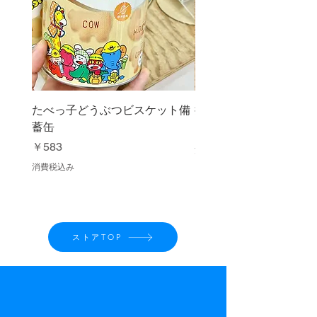
たべっ子どうぶつビスケット備
抹茶ふるい缶 150g
蓄缶
価格
￥1,080
価格
￥583
消費税込み
消費税込み
ストアTOP