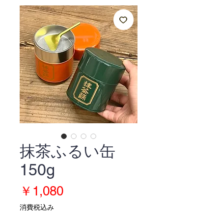
抹茶ふるい缶
150g
価
￥1,080
格
消費税込み