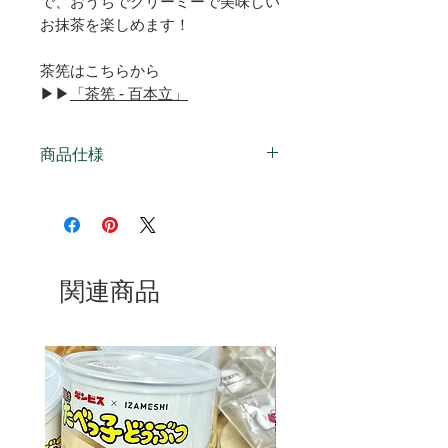
で、おうちでクリーミーで美味しい
お抹茶を楽しめます！
茶筅はこちらから
▶▶
「茶筅 - 百本立」
商品仕様
ブリキ製
容量：150g
サイズ：直径82×高さ95mm
サジ、ふるい付
関連商品
※お手入れは乾拭きしてくださ
い。水洗いで水気が残ると錆の原
因になります。