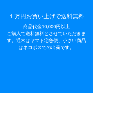
１万円お買い上げで送料無料​
商品代金10,000円以上
ご購入で
送料無料とさせて
いただきま
す。通常はヤマト宅急便、小さい商品
はネコポスでの出荷です。
オンラインストア営業日につい
て
日曜・祝日、お正月（1/1～1/5）、お
盆
は出荷お休みとさせていただきま