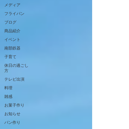
メディア
フライパン
ブログ
商品紹介
イベント
南部鉄器
子育て
休日の過ごし
方
テレビ出演
料理
雑感
お菓子作り
お知らせ
パン作り