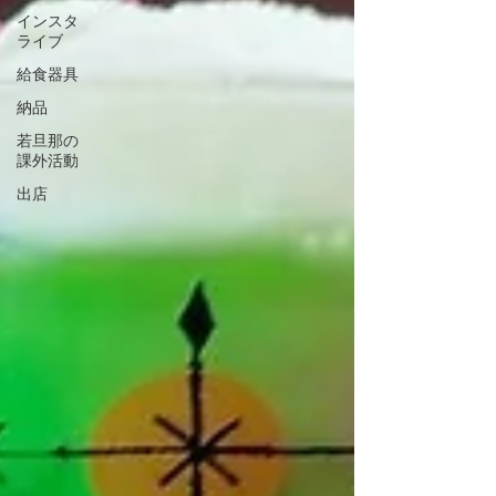
インスタ
ライブ
給食器具
納品
若旦那の
課外活動
出店