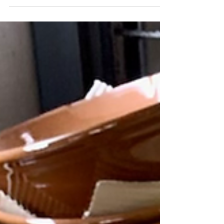
6/23(木)夕方、静岡第一テレビの「news every.し
ずおか」で内藤金物店の商品が紹介されます。ア
ドニスさんとセットで！ 徳増ないるアナにお会い
できて嬉しかった〜！ペコリーノの声の人だ〜！
ってなりました。 daiichi TV「news every.しずお
か」...