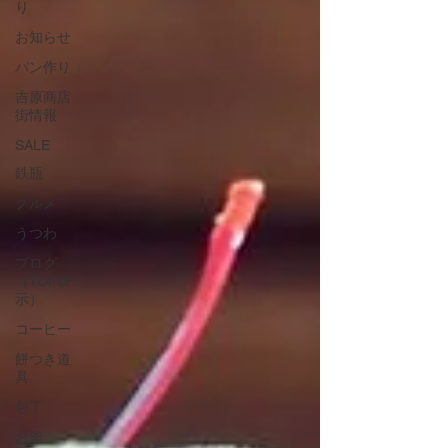
り
お知らせ
パン作り
吉原商店
街情報
SALE
鉄瓶
グルメ
うつわ
ブログ
（TOP表
示）
コーヒー
餅つき道
具
包丁
お釜