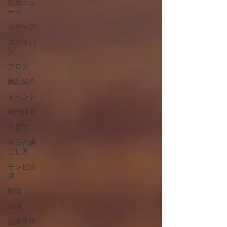
新着ニュ
ース
メディア
フライパ
ン
ブログ
商品紹介
イベント
南部鉄器
子育て
休日の過
ごし方
テレビ出
演
料理
雑感
お菓子作