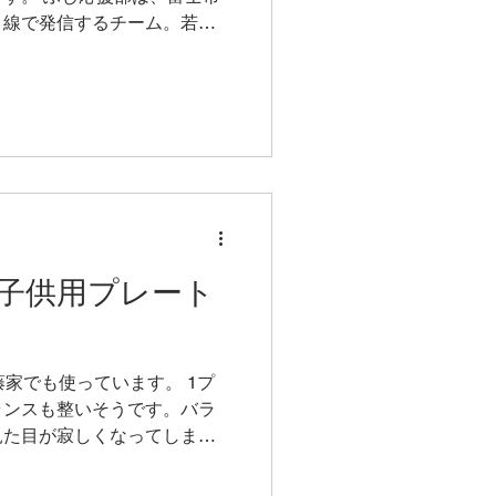
目線で発信するチーム。若女
にあたっての意気込みなどお
BO子供用プレート
内藤家でも使っています。 1プ
ランスも整いそうです。バラ
見た目が寂しくなってしまい
くて済むので楽したいママに
愛いです。少しいびつなシル