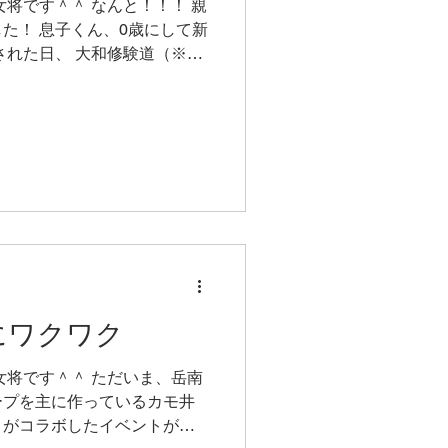
女将です＾＾ なんと！！！ 親
た！ 息子くん、0歳にして新
された日、 大和修験道（※参
り修行ということで 吉原商店
等が...
にワクワク
女将です＾＾ ただいま、岳南
ープを主に作っているカモ井
）がコラボしたイベントが岳