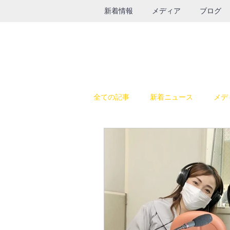
新着情報
メディア
ブログ
全ての記事
新着ニュース
メデ
休日の過ごし方
テレビ出演
SALE
鉄瓶
グルメ
インスタライブ
給食器具