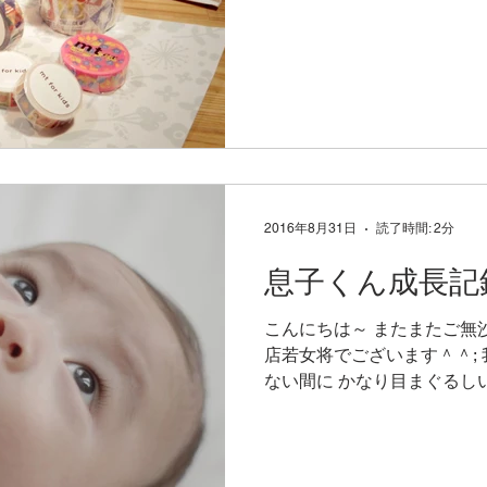
南富士岡駅の駅前で開催され
詳細＊＊＊＊ ◆開催日程 9月28
2016年8月31日
読了時間: 2分
息子くん成長記
こんにちは～ またまたご無
店若女将でございます＾＾;
ない間に かなり目まぐるし
けばあと1週間ほどで4ヶ月
ト目白押しで 日々様々な変化