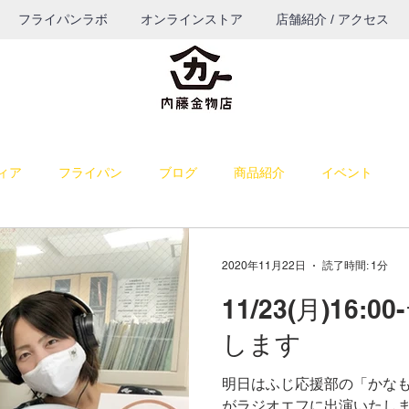
フライパンラボ
オンラインストア
店舗紹介 / アクセス
ィア
フライパン
ブログ
商品紹介
イベント
料理
雑感
お菓子作り
お知らせ
パン作り
2020年11月22日
読了時間: 1分
11/23(月)16
うつわ
ブログ（TOP表示）
コーヒー
餅つき道具
します
明日はふじ応援部の「かな
納品
若旦那の課外活動
出店
がラジオエフに出演いたしま