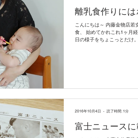
離乳食作りには
こんにちは～ 内藤金物店若
食、 始めてかれこれ1ヶ月経
日の様子をちょこっとだけ。
お義母さんが見守る中、10倍
口・・・ 食べましたぁ \ (´口` ) 
2016年10月4日
読了時間: 1分
富士ニュースに