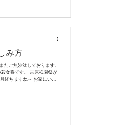
しみ方
またまたご無沙汰しております、
若女将です。 吉原祇園祭が
ヶ月経ちますね～ お家にいな
たよ＾＾ 上から眺めるお祭