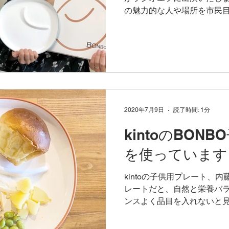
の魅力的な人や場所を市民
将はふじ応援部に参加する
話したそうですよ〜。...
2020年7月9日
読了時間: 1分
kintoのBON
を使っています
kintoの子供用プレート、
レートだと、自然と栄養バ
ンスよく品目を入れないと
ますからね。 洗い物も少な
もオススメ！シンプルで可