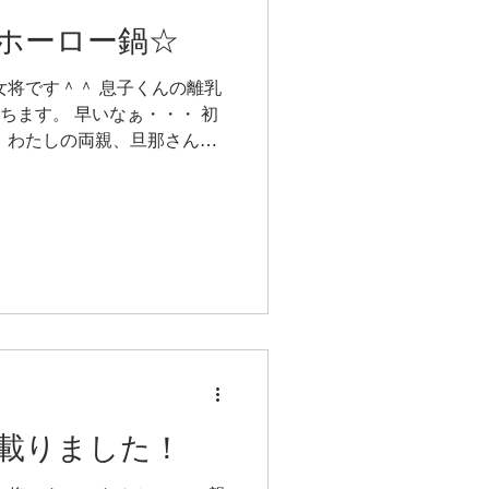
ホーロー鍋☆
女将です＾＾ 息子くんの離乳
ちます。 早いなぁ・・・ 初
 わたしの両親、旦那さん、
粥（米1:水:10）を一
/...
載りました！