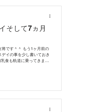
イそして7ヵ月
女将です＾＾ もう1ヶ月前の
スデイの事を少し書いておき
 離乳食も軌道に乗ってきまし
食材で お祝いプレートを作っ