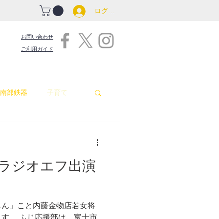
ログイン
お問い合わせ
ご利用ガイド
南部鉄器
子育て
吉原商店街情報
:00-ラジオエフ出演
包丁
お釜
もん」こと内藤金物店若女将
す。 ふじ応援部は、富士市