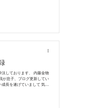
ています！ ＊＊＊イベント
日(水)～10月10日(月)...
録
沙汰しております、 内藤金物
 我が息子、ブログ更新してい
い成長を遂げていまして 気付
を迎えます。 とにかくイベン
があって...