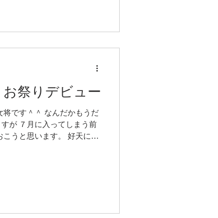
7 お祭りデビュー
女将です＾＾ なんだかもうだ
すが ７月に入ってしまう前
おこうと思います。 好天に恵
雨時で雨が降ることもある祇園
ることが多いような。...