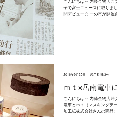
こんにちは～ 内藤金物店若
子で富士ニュースに載りまし
聞デビュー☆ 一の市が開催
照）の方々が 冨嶽両界峯入
街では店主やその家族、従業員
2016年9月30日
読了時間: 3分
ｍｔ×岳南電車
こんにちは～ 内藤金物店若
電車とｍｔ（マスキングテ
加工紙株式会社さんの商品