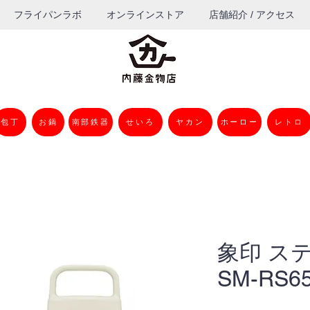
フライパンラボ
オンラインストア
店舗紹介 / アクセス
包丁
お鍋
南部鉄器
せいろ
ヤカン
ホーロー
レトロ
象印 ス
SM-RS65