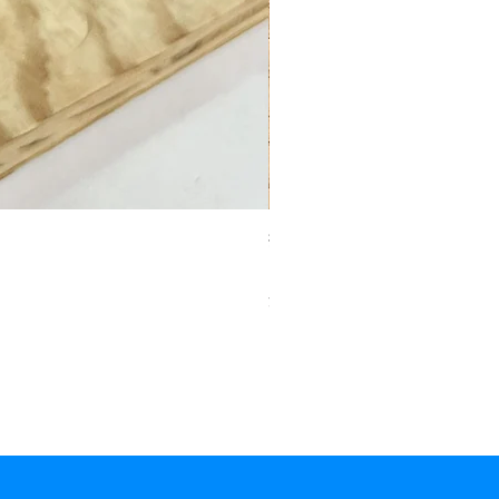
抹茶ふるい缶 150g
価格
￥1,080
消費税込み