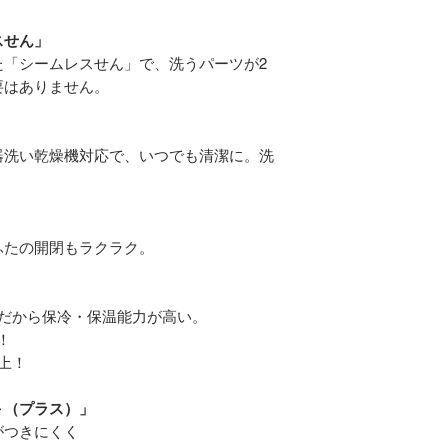
サイズ：7×7×H2
本体重量：280
スせん」
保冷保温両用
た「シームレスせん」で、洗うパーツが2
要はありません。
器洗い乾燥機対応で、いつでも清潔に。洗
ふたの開閉もラクラク。
んだから保冷・保温能力が高い。
！
以上！
＋（プラス）」
がつきにくく