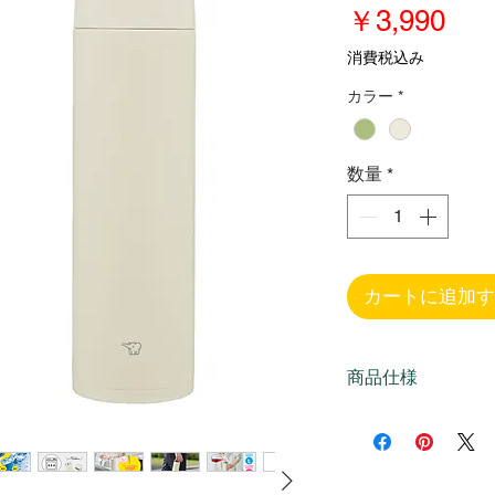
価
￥3,990
格
消費税込み
カラー
*
数量
*
カートに追加す
商品仕様
タイ製
容量：650ml
口径：約4cm