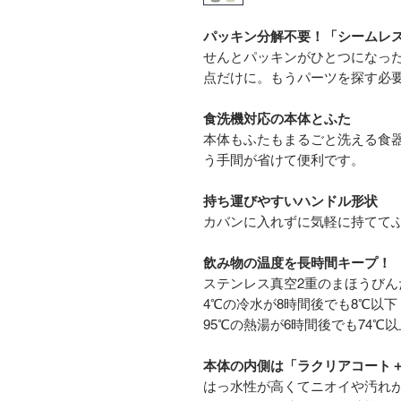
パッキン分解不要！「シームレ
せんとパッキンがひとつになっ
点だけに。もうパーツを探す必
食洗機対応の本体とふた
本体もふたもまるごと洗える食
う手間が省けて便利です。
持ち運びやすいハンドル形状
カバンに入れずに気軽に持てて
飲み物の温度を長時間キープ！
ステンレス真空2重のまほうび
4℃の冷水が8時間後でも8℃以下
95℃の熱湯が6時間後でも74℃
本体の内側は「ラクリアコート
はっ水性が高くてニオイや汚れ