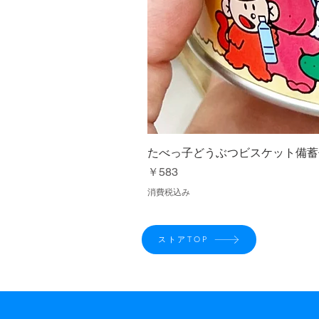
たべっ子どうぶつビスケット備蓄
価格
￥583
消費税込み
ストアTOP