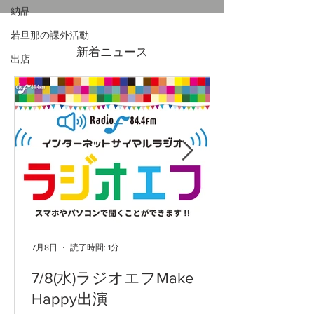
納品
7/4(金)-19(日)吉原ポイン
2026GWも営
若旦那の課外活動
ト3倍DAYS
ます
新着ニュース
出店
7月8日
読了時間: 1分
7/8(水)ラジオエフMake
Happy出演