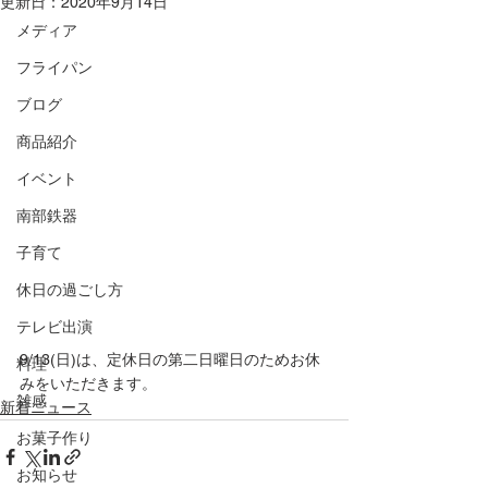
更新日：
2020年9月14日
メディア
フライパン
ブログ
商品紹介
イベント
南部鉄器
子育て
休日の過ごし方
テレビ出演
9/13(日)は、定休日の第二日曜日のためお休
料理
みをいただきます。
雑感
新着ニュース
お菓子作り
お知らせ