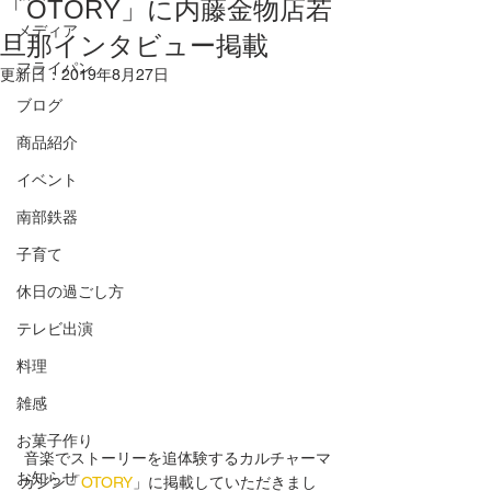
「OTORY」に内藤金物店若
メディア
旦那インタビュー掲載
フライパン
更新日：
2019年8月27日
ブログ
商品紹介
イベント
南部鉄器
子育て
休日の過ごし方
テレビ出演
料理
雑感
お菓子作り
 音楽でストーリーを追体験するカルチャーマ
お知らせ
ガジン「
OTORY
」に掲載していただきまし