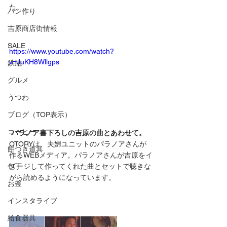
た。
パン作り
吉原商店街情報
SALE
https://www.youtube.com/watch?
v=JuKH8Wllgps
鉄瓶
グルメ
うつわ
ブログ（TOP表示）
コーヒー
 パラノア書下ろしの吉原の曲とあわせて。
OTORYは、夫婦ユニットのパラノアさんが
餅つき道具
作るWEBメディア。パラノアさんが吉原をイ
メージして作ってくれた曲とセットで聴きな
包丁
がら読めるようになっています。
お釜
インスタライブ
給食器具