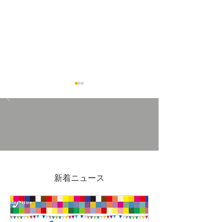
7/4(金)-19(日)吉原ポイン
2026GWも営
ト3倍DAYS
ます
新着ニュース