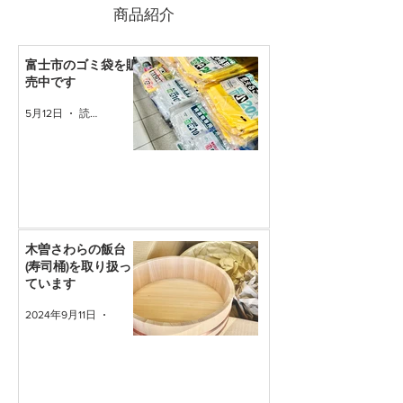
​商品紹介
富士市のゴミ袋を販
売中です
5月12日
読了時間: 1分
木曽さわらの飯台
(寿司桶)を取り扱っ
ています
2024年9月11日
読了時間: 1分