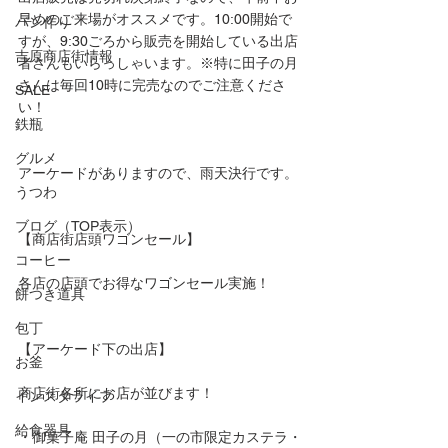
早めのご来場がオススメです。10:00開始で
パン作り
すが、9:30ごろから販売を開始している出店
吉原商店街情報
者さんもいらっしゃいます。※特に田子の月
さんは毎回10時に完売なのでご注意くださ
SALE
い！
鉄瓶
グルメ
アーケードがありますので、雨天決行です。
うつわ
ブログ（TOP表示）
【商店街店頭ワゴンセール】
コーヒー
各店の店頭でお得なワゴンセール実施！
餅つき道具
包丁
【アーケード下の出店】
お釜
商店街各所にお店が並びます！
インスタライブ
給食器具
・御菓子庵 田子の月（一の市限定カステラ・