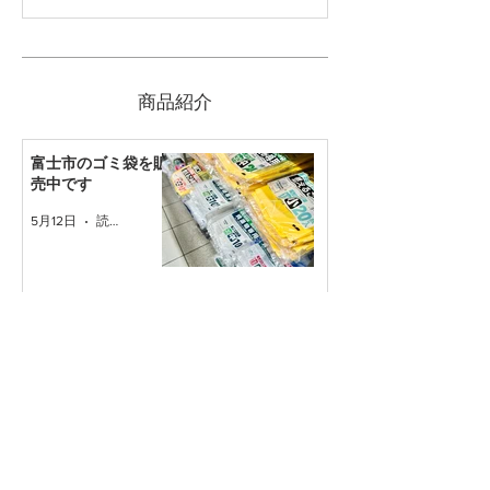
​商品紹介
富士市のゴミ袋を販
売中です
5月12日
読了時間: 1分
木曽さわらの飯台
(寿司桶)を取り扱っ
ています
2024年9月11日
読了時間: 1分