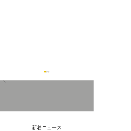
7/4(金)-19(日)吉原ポイン
2026GWも営
ト3倍DAYS
ます
新着ニュース