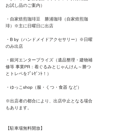
お試し品のご案内）
・自家焙煎珈琲豆　勝浦珈琲（自家焙煎珈
琲）※主に日曜日に出店
・B by（ハンドメイドアクセサリー）※日曜
のみ出店
・銀河エンタープライズ（遺品整理・建物補
修等 事業PR：着ぐるみとじゃんけん～勝つ
とトレペをﾌﾟﾚｾﾞﾝﾄ！）
・ゆっこshop（服・くつ・食器 など）
※出店者の都合により、出店中止となる場合
もあります。
【駐車場無料開放】