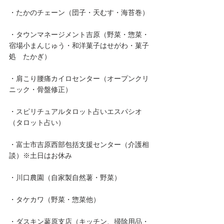
・たかのチェーン（団子・天むす・海苔巻）
・タウンマネージメント吉原（野菜・惣菜・
宿場小まんじゅう・和洋菓子はせがわ・菓子
処　たかぎ）
・肩こり腰痛カイロセンター（オープンクリ
ニック・骨盤修正）
・スピリチュアルタロット占いエスパシオ
（タロット占い）
・富士市吉原西部包括支援センター（介護相
談）※土日はお休み
・川口農園（自家製自然薯・野菜）
・タケカワ（野菜・惣菜他）
・ダスキン蓼原支店（キッチン、掃除用品・