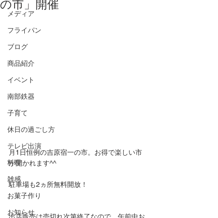
の市」開催
メディア
フライパン
ブログ
商品紹介
イベント
南部鉄器
子育て
休日の過ごし方
テレビ出演
月1日恒例の吉原宿一の市。お得で楽しい市
料理
が開かれます^^
雑感
駐車場も2ヵ所無料開放！
お菓子作り
お知らせ
出店販売は売切れ次第終了なので、午前中お