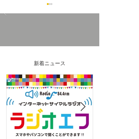
7/4(金)-19(日)吉原ポイン
2026GWも営
ト3倍DAYS
ます
新着ニュース