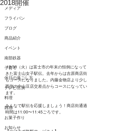
2018開催
メディア
フライパン
ブログ
商品紹介
イベント
南部鉄器
 12/30（火）は富士市の年末の恒例になって
子育て
きた富士山女子駅伝。去年からは吉原商店街
休日の過ごし方
もコースになりました。内藤金物店より少し
西側の中山豆店交差点からコースになってい
テレビ出演
ます。
料理
みんなで駅伝を応援しましょう！商店街通過
雑感
時間は11:00〜11:45ごろです。
お菓子作り
お知らせ