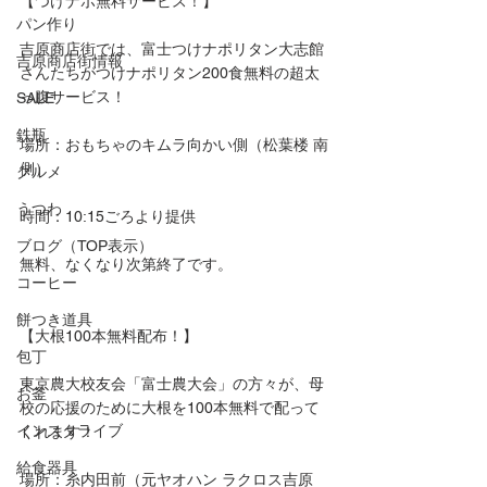
【つけナポ無料サービス！】
パン作り
吉原商店街では、富士つけナポリタン大志館
吉原商店街情報
さんたちがつけナポリタン200食無料の超太
っ腹サービス！
SALE
鉄瓶
場所：おもちゃのキムラ向かい側（松葉楼 南
側）
グルメ
うつわ
時間：10:15ごろより提供
ブログ（TOP表示）
無料、なくなり次第終了です。
コーヒー
餅つき道具
【大根100本無料配布！】
包丁
東京農大校友会「富士農大会」の方々が、母
お釜
校の応援のために大根を100本無料で配って
インスタライブ
くれます！
給食器具
場所：糸内田前（元ヤオハン ラクロス吉原