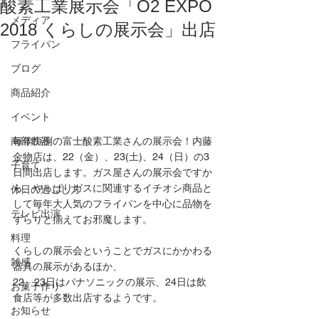
酸素工業展示会「O2 EXPO
メディア
2018 くらしの展示会」出店
フライパン
ブログ
商品紹介
イベント
南部鉄器
毎年恒例の富士酸素工業さんの展示会！内藤
金物店は、22（金）、23(土)、24（日）の3
子育て
日間出店します。ガス屋さんの展示会ですか
ら、やっぱりガスに関連するイチオシ商品と
休日の過ごし方
して毎年大人気のフライパンを中心に品物を
テレビ出演
ずらりと揃えてお邪魔します。
料理
くらしの展示会ということでガスにかかわる
雑感
器具の展示があるほか、
22、23日はパナソニックの展示、24日は飲
お菓子作り
食店等が多数出店するようです。
お知らせ