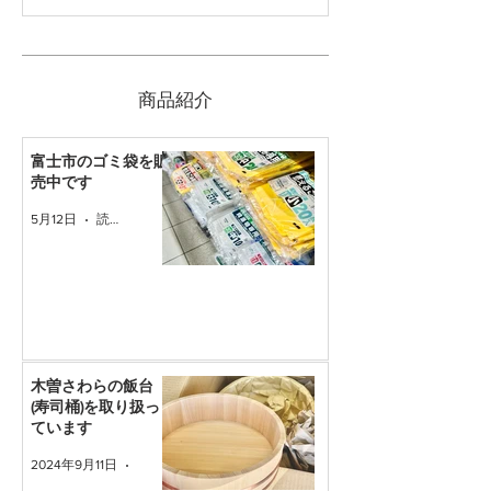
​商品紹介
富士市のゴミ袋を販
売中です
5月12日
読了時間: 1分
木曽さわらの飯台
(寿司桶)を取り扱っ
ています
2024年9月11日
読了時間: 1分