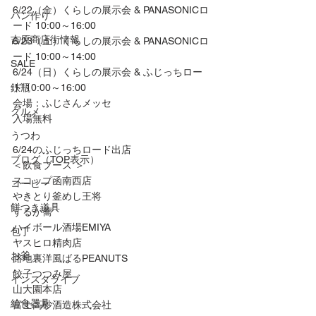
6/22（金）くらしの展示会 & PANASONICロ
パン作り
ード 10:00～16:00
吉原商店街情報
6/23（土）くらしの展示会 & PANASONICロ
ード 10:00～14:00
SALE
6/24（日）くらしの展示会 & ふじっちロー
鉄瓶
ド 10:00～16:00
会場：ふじさんメッセ
グルメ
入場無料
うつわ
6/24のふじっちロード出店
ブログ（TOP表示）
＜飲食ブース ＞
スコップ函南西店
コーヒー
やきとり釜めし王将
餅つき道具
するが蕎
ハイボール酒場EMIYA
包丁
ヤスヒロ精肉店
お釜
路地裏洋風ばるPEANUTS
餃子つつみ屋
インスタライブ
山大園本店
給食器具
富士高砂酒造株式会社