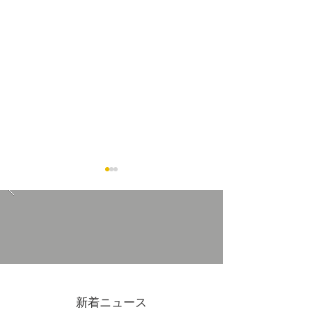
11/30(日)吉原アーケード
11/1(土)2(日)FE
マーケットVol.3開催
de FRUE2025
新着ニュース