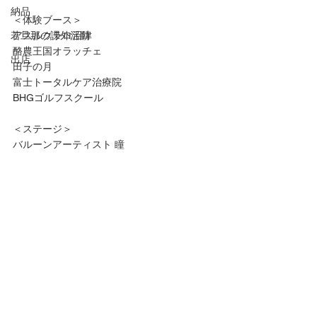
納品
＜体験ブース＞
若旦那の課外活動
アスルクラロ沼津
酪農王国オラッチェ
出店
田子の月
富士トータルケア治療院
BHGゴルフスクール
＜ステージ＞
バルーンアーティスト 瞳