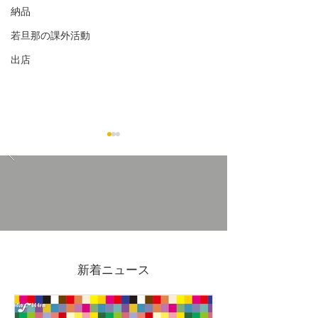
納品
若旦那の課外活動
出店
11/30(日)吉原アーケード
11/1(土)2(日)FE
マーケットVol.3開催
de FRUE2025
新着ニュース