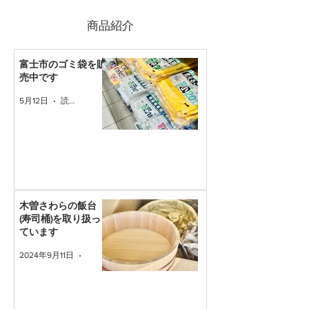
​商品紹介
富士市のゴミ袋を販
売中です
5月12日
読了時間: 1分
木曽さわらの飯台
(寿司桶)を取り扱っ
ています
2024年9月11日
読了時間: 1分