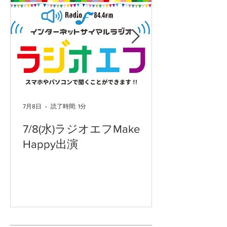
7月8日
読了時間: 1分
7/8(水)ラジオエフMake
Happy出演