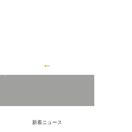
11/30(日)吉原アーケード
11/1(土)2(日)FE
マーケットVol.3開催
de FRUE2025
新着ニュース