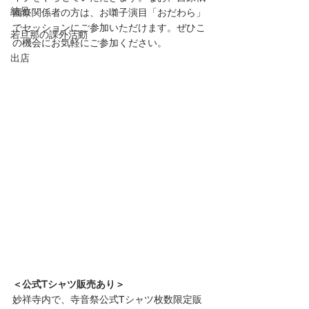
納品
園祭関係者の方は、お囃子演目「おだわら」
でセッションにご参加いただけます。ぜひこ
若旦那の課外活動
の機会にお気軽にご参加ください。
出店
＜公式Tシャツ販売あり＞
妙祥寺内で、寺音祭公式Tシャツ枚数限定販