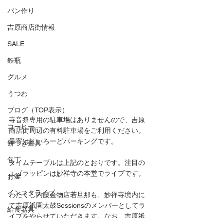
パン作り
吉原商店街情報
SALE
鉄瓶
グルメ
うつわ
ブログ（TOP表示）
寺音祭専用の駐車場はありませんので、吉原
コーヒー
商店街周辺の有料駐車場をご利用ください。
最寄は虹いろーどパーキングです。
餅つき道具
包丁
タイムテーブルは上記のとおりです。注目の
エゴラッピンは妙祥寺の本堂でライブです。
お釜
インスタライブ
わたくし内藤金物店若旦那も、妙祥寺境内に
て吉原祇園太鼓Sessionsのメンバーとしてラ
給食器具
イブをやらせていただきます。なお、吉原祇