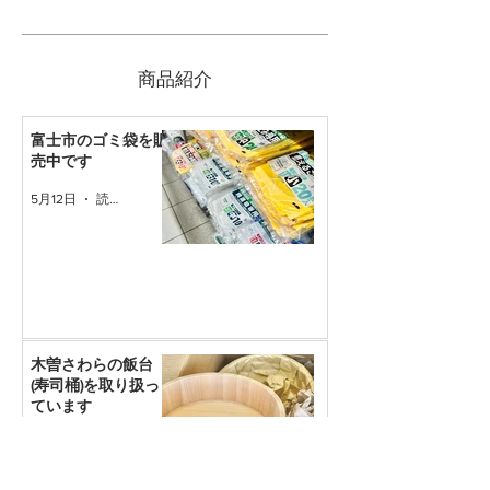
​商品紹介
富士市のゴミ袋を販
売中です
5月12日
読了時間: 1分
木曽さわらの飯台
(寿司桶)を取り扱っ
ています
2024年9月11日
読了時間: 1分