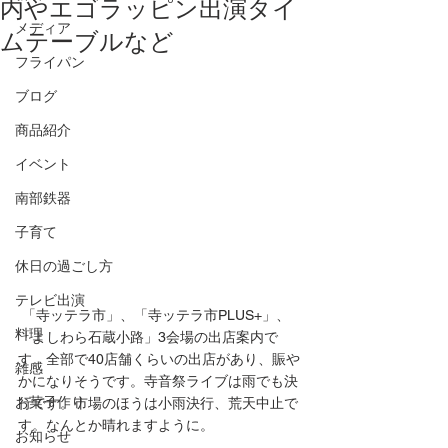
内やエゴラッピン出演タイ
メディア
ムテーブルなど
フライパン
ブログ
商品紹介
イベント
南部鉄器
子育て
休日の過ごし方
テレビ出演
 「寺ッテラ市」、「寺ッテラ市PLUS+」、
料理
「よしわら石蔵小路」3会場の出店案内で
す。全部で40店舗くらいの出店があり、賑や
雑感
かになりそうです。寺音祭ライブは雨でも決
お菓子作り
行です。市場のほうは小雨決行、荒天中止で
す。なんとか晴れますように。
お知らせ