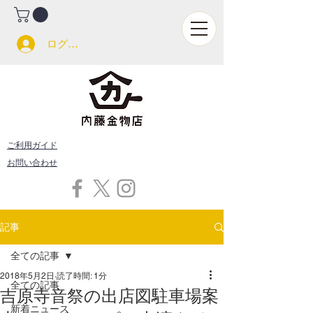
ログイン
ご利用ガイド
お問い合わせ
記事
全ての記事
2018年5月2日
読了時間: 1分
全ての記事
吉原寺音祭の出店図駐車場案
新着ニュース