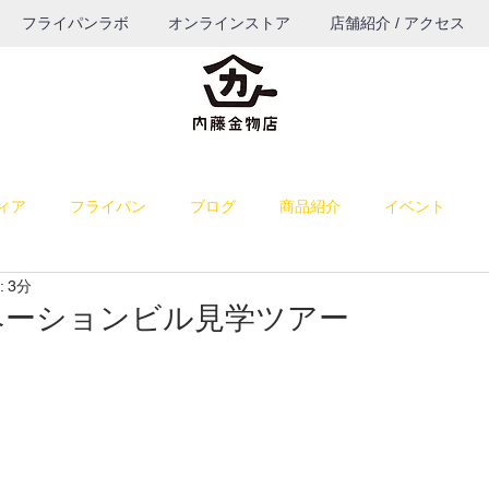
フライパンラボ
オンラインストア
店舗紹介 / アクセス
ィア
フライパン
ブログ
商品紹介
イベント
 3分
料理
雑感
お菓子作り
お知らせ
パン作り
ベーションビル見学ツアー
うつわ
ブログ（TOP表示）
コーヒー
餅つき道具
納品
若旦那の課外活動
出店