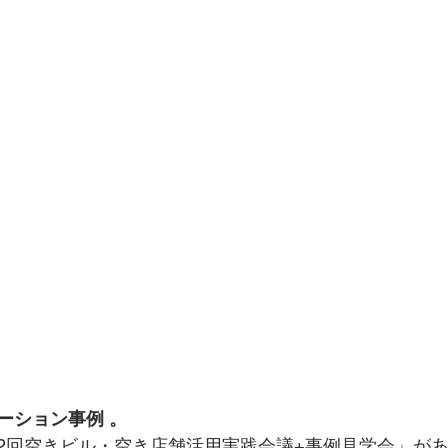
ーション事例 。
2回空きビル・空き店舗活用実践会議+事例見学会」が