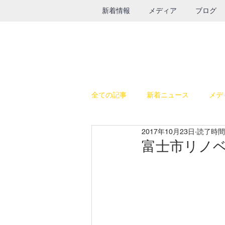
新着情報
メディア
ブログ
全ての記事
新着ニュース
メデ
2017年10月23日
読了時間:
休日の過ごし方
テレビ出演
富士市リノ
SALE
鉄瓶
グルメ
インスタライブ
給食器具