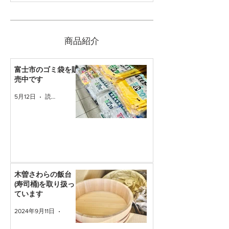
​商品紹介
富士市のゴミ袋を販
売中です
5月12日
読了時間: 1分
木曽さわらの飯台
(寿司桶)を取り扱っ
ています
2024年9月11日
読了時間: 1分