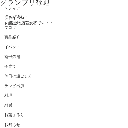
グランプリ歓迎
メディア
こんにちは～
フライパン
内藤金物店若女将です＾＾
ブログ
商品紹介
イベント
南部鉄器
子育て
休日の過ごし方
テレビ出演
料理
雑感
お菓子作り
お知らせ