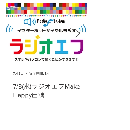
7月8日
読了時間: 1分
7/8(水)ラジオエフMake
Happy出演