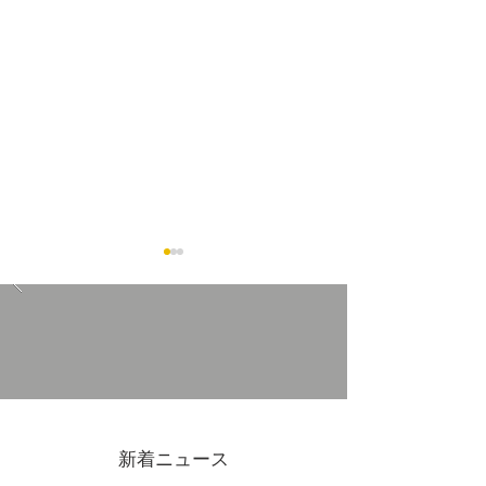
11/30(日)吉原アーケード
11/1(土)2(日)FE
マーケットVol.3開催
de FRUE2025
新着ニュース