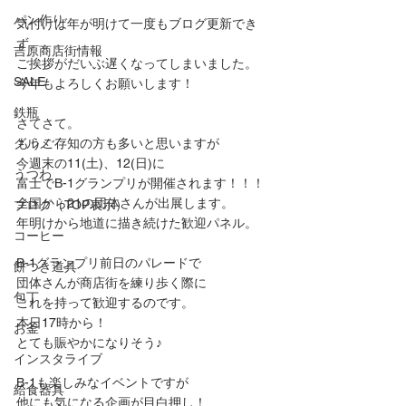
パン作り
気付けば年が明けて一度もブログ更新でき
ず。。。
吉原商店街情報
ご挨拶がだいぶ遅くなってしまいました。
SALE
今年もよろしくお願いします！
鉄瓶
さてさて。
グルメ
もうご存知の方も多いと思いますが
今週末の11(土)、12(日)に
うつわ
富士でB-1グランプリが開催されます！！！
全国から21の団体さんが出展します。
ブログ（TOP表示）
年明けから地道に描き続けた歓迎パネル。
コーヒー
B-1グランプリ前日のパレードで
餅つき道具
団体さんが商店街を練り歩く際に
包丁
これを持って歓迎するのです。
本日17時から！
お釜
とても賑やかになりそう♪
インスタライブ
B-1も楽しみなイベントですが
給食器具
他にも気になる企画が目白押し！