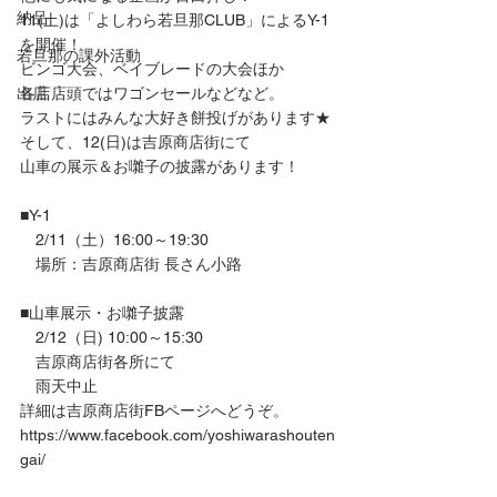
納品
11(土)は「よしわら若旦那CLUB」によるY-1
を開催！
若旦那の課外活動
ビンゴ大会、ベイブレードの大会ほか
出店
各店店頭ではワゴンセールなどなど。
ラストにはみんな大好き餅投げがあります★
そして、12(日)は吉原商店街にて
山車の展示＆お囃子の披露があります！
■Y-1
　2/11（土）16:00～19:30
　場所：吉原商店街 長さん小路
■山車展示・お囃子披露
　2/12（日) 10:00～15:30
　吉原商店街各所にて
　雨天中止
詳細は吉原商店街FBページへどうぞ。
https://www.facebook.com/yoshiwarashouten
gai/